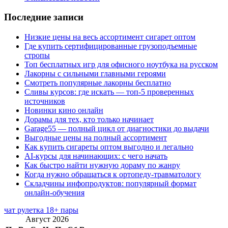
Последние записи
Низкие цены на весь ассортимент сигарет оптом
Где купить сертифицированные грузоподъемные
стропы
Топ бесплатных игр для офисного ноутбука на русском
Лакорны с сильными главными героями
Смотреть популярные лакорны бесплатно
Сливы курсов: где искать — топ-5 проверенных
источников
Новинки кино онлайн
Дорамы для тех, кто только начинает
Garage55 — полный цикл от диагностики до выдачи
Выгодные цены на полный ассортимент
Как купить сигареты оптом выгодно и легально
AI-курсы для начинающих: с чего начать
Как быстро найти нужную дораму по жанру
Когда нужно обращаться к ортопеду-травматологу
Складчины инфопродуктов: популярный формат
онлайн-обучения
чат рулетка 18+ пары
Август 2026