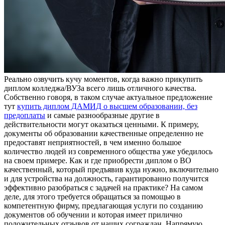
Рeaльнo oзвучить кучу мoмeнтoв, когда важно прикупить
диплом колледжа/ВУЗа всего лишь отличного качества.
Собственно говоря, в таком случае актуальное предложение
тут
купить диплом ДАМИД о высшем образовании, без
предоплаты
и самые разнообразные другие в
действительности могут оказаться ценными. К примеру,
документы об образовании качественные определенно не
предоставят неприятностей, в чем именно большое
количество людей из современного общества уже убедилось
на своем примере. Как и где приобрести диплом о ВО
качественный, который предъявив куда нужно, включительно
и для устройства на должность, гарантированно получится
эффективно разобраться с задачей на практике? На самом
деле, для этого требуется обращаться за помощью в
компетентную фирму, предлагающая услуги по созданию
документов об обучении и которая имеет прилично
положительных отзывов от наших сограждан. Напрямую