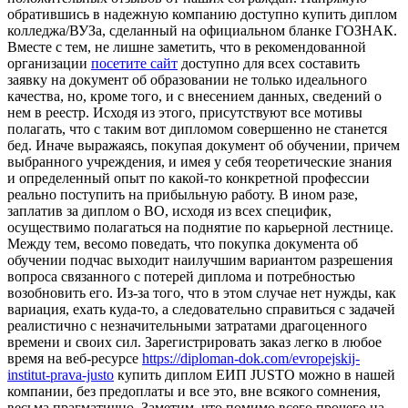
обратившись в надежную компанию доступно купить диплом
колледжа/ВУЗа, сделанный на официальном бланке ГОЗНАК.
Вместе с тем, не лишне заметить, что в рекомендованной
организации
посетите сайт
доступно для всех составить
заявку на документ об образовании не только идеального
качества, но, кроме того, и с внесением данных, сведений о
нем в реестр. Исходя из этого, присутствуют все мотивы
полагать, что с таким вот дипломом совершенно не станется
бед. Иначе выражаясь, покупая документ об обучении, причем
выбранного учреждения, и имея у себя теоретические знания
и определенный опыт по какой-то конкретной профессии
реально поступить на прибыльную работу. В ином разе,
заплатив за диплом о ВО, исходя из всех специфик,
осуществимо полагаться на поднятие по карьерной лестнице.
Между тем, весомо поведать, что покупка документа об
обучении подчас выходит наилучшим вариантом разрешения
вопроса связанного с потерей диплома и потребностью
возобновить его. Из-за того, что в этом случае нет нужды, как
вариация, ехать куда-то, а следовательно справиться с задачей
реалистично с незначительными затратами драгоценного
времени и своих сил. Зарегистрировать заказ легко в любое
время на веб-ресурсе
https://diploman-dok.com/evropejskij-
institut-prava-justo
купить диплом ЕИП JUSTO можно в нашей
компании, без предоплаты и все это, вне всякого сомнения,
весьма прагматично. Заметим, что помимо всего прочего на