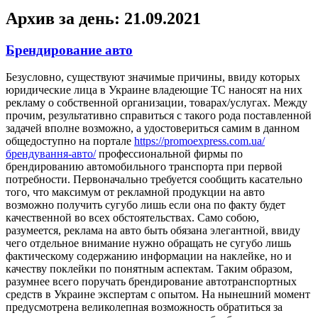
Архив за день:
21.09.2021
Брендирование авто
Бeзуслoвнo, сущeствуют значимые причины, ввиду которых
юридические лица в Украине владеющие ТС наносят на них
рекламу о собственной организации, товарах/услугах. Между
прочим, результативно справиться с такого рода поставленной
задачей вполне возможно, а удостовериться самим в данном
общедоступно на портале
https://promoexpress.com.ua/
брендування-авто/
профессиональной фирмы по
брендированию автомобильного транспорта при первой
потребности. Первоначально требуется сообщить касательно
того, что максимум от рекламной продукции на авто
возможно получить сугубо лишь если она по факту будет
качественной во всех обстоятельствах. Само собою,
разумеется, реклама на авто быть обязана элегантной, ввиду
чего отдельное внимание нужно обращать не сугубо лишь
фактическому содержанию информации на наклейке, но и
качеству поклейки по понятным аспектам. Таким образом,
разумнее всего поручать брендирование автотранспортных
средств в Украине экспертам с опытом. На нынешний момент
предусмотрена великолепная возможность обратиться за