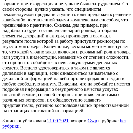
вариант, цветокоррекция и ретушь не были затруднением. Со
своей стороны, нужно указать, что специалисты
рекомендуемой продакшн студии готовы предложить решение
какой-либо поставленной задачи комплексным способом, что
чрезвычайно практично. Скажем, для примера, при
надобности будет составлен сценарий ролика, отобраны
элементы декораций и актеры, произведена съемка, в
результате после которой за работу приступят режиссеры по
звуку и монтажеры. Конечно же, веским моментом выступает
то, что какой угодно заказ, включая и рекламный ролик товара
или услуги в видеостудии, независимо от степени сложности,
сто процентов обойдется в невысокую сумму денежных
средств. Всецело удостовериться в таком не является
дилеммой в вариации, если ознакомиться внимательно с
детальной информацией на веб-портале продакшн студии в
любую свободную минуту. Выделим, что на веб-сайте имеется
подробная информация о безупречного качества услугах
опытной студии, со своей стороны при появлении самых
различных вопросов, их общедоступно задавать
представителю, успешно воспользовавшись предоставленной
на страницах контактной информацией.
Запись опубликована
21.09.2021
автором
Gwp
в рубрике
Без
рубрики
.