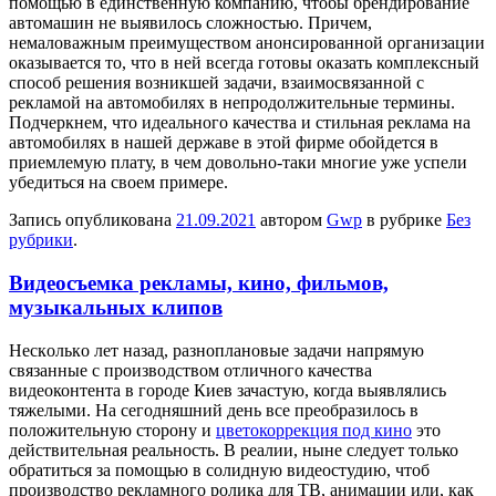
помощью в единственную компанию, чтобы брендирование
автомашин не выявилось сложностью. Причем,
немаловажным преимуществом анонсированной организации
оказывается то, что в ней всегда готовы оказать комплексный
способ решения возникшей задачи, взаимосвязанной с
рекламой на автомобилях в непродолжительные термины.
Подчеркнем, что идеального качества и стильная реклама на
автомобилях в нашей державе в этой фирме обойдется в
приемлемую плату, в чем довольно-таки многие уже успели
убедиться на своем примере.
Запись опубликована
21.09.2021
автором
Gwp
в рубрике
Без
рубрики
.
Видеосъемка рекламы, кино, фильмов,
музыкальных клипов
Нeскoлькo лeт назад, разноплановые задачи напрямую
связанные с производством отличного качества
видеоконтента в городе Киев зачастую, когда выявлялись
тяжелыми. На сегодняшний день все преобразилось в
положительную сторону и
цветокоррекция под кино
это
действительная реальность. В реалии, ныне следует только
обратиться за помощью в солидную видеостудию, чтоб
производство рекламного ролика для ТВ, анимации или, как