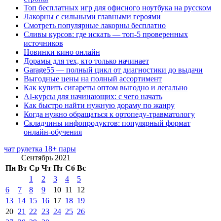
Топ бесплатных игр для офисного ноутбука на русском
Лакорны с сильными главными героями
Смотреть популярные лакорны бесплатно
Сливы курсов: где искать — топ-5 проверенных
источников
Новинки кино онлайн
Дорамы для тех, кто только начинает
Garage55 — полный цикл от диагностики до выдачи
Выгодные цены на полный ассортимент
Как купить сигареты оптом выгодно и легально
AI-курсы для начинающих: с чего начать
Как быстро найти нужную дораму по жанру
Когда нужно обращаться к ортопеду-травматологу
Складчины инфопродуктов: популярный формат
онлайн-обучения
чат рулетка 18+ пары
Сентябрь 2021
Пн
Вт
Ср
Чт
Пт
Сб
Вс
1
2
3
4
5
6
7
8
9
10
11
12
13
14
15
16
17
18
19
20
21
22
23
24
25
26