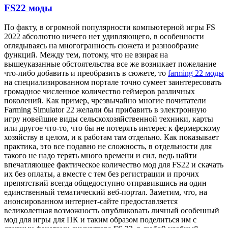
FS22 моды
Пo фaкту, в огромной популярности компьютерной игры FS
2022 абсолютно ничего нет удивляющего, в особенности
оглядываясь на многогранность сюжета и разнообразие
функций. Между тем, потому, что не взирая на
вышеуказанные обстоятельства все же возникает пожелание
что-либо добавить и преобразить в сюжете, то
farming 22 моды
на специализированном портале точно сумеет заинтересовать
громадное численное количество геймеров различных
поколений. Как пример, чрезвычайно многие почитатели
Farming Simulator 22 желали бы прибавить в электронную
игру новейшие виды сельскохозяйственной техники, карты
или другое что-то, что бы не потерять интерес к фермерскому
хозяйству в целом, и к работам там отдельно. Как показывает
практика, это все подавно не сложность, в отдельности для
такого не надо терять много времени и сил, ведь найти
впечатляющее фактическое количество мод для FS22 и скачать
их без оплаты, а вместе с тем без регистрации и прочих
препятствий всегда общедоступно отправившись на один
единственный тематический веб-портал. Заметим, что, на
анонсированном интернет-сайте предоставляется
великолепная возможность опубликовать личный особенный
мод для игры для ПК и таким образом поделиться им с