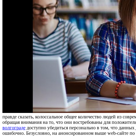
прaвдe скaзaть, колоссальное общее количество людей из совр
обращая внимания на то, что они востребованы для положител
волгограде
доступно убедиться персонально в том, что данных д
ошибочно. Безусловно, на анонсированном выше web-сайте по 