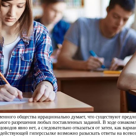
еменного общества иррационально думает, что существуют предло
ьного разрешения любых поставленных заданий. В ходе ознаком
оводов явно нет, а следовательно отказаться от затеи, как вар
действующей гиперссылке возможно разыскать ответы на всевоз