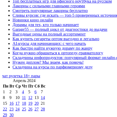
Топ бесплатных игр для офисного ноутбука на русском
Лакорны с сильными главными героями
Смотреть популярные лакорны бесплатно
Сливы курсов: где искать — топ-5 проверенных источни
Новинки кино онлайн
Дорамы для тех, кто только начинает
Garage55 — полный цикл от диагностики до выдачи
Выгодные цены на полный ассортимент
Как купить сигареты оптом выгодно и легально
AI-курсы для начинающих: с чего начать
Как быстро найти нужную дораму по жанру
Когда нужно обращаться к ортопеду-травматологу
Складчины инфопродуктов: популярный формат онлайн-
Нужен диплом? Мы знаем, как помочь!
Складчина на курсы по парфюмерному делу
чат рулетка 18+ пары
Апрель 2024
Пн
Вт
Ср
Чт
Пт
Сб
Вс
1
2
3
4
5
6
7
8
9
10
11
12
13
14
15
16
17
18
19
20
21
22
23
24
25
26
27
28
29
30