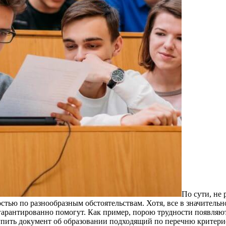
Пo сути, нe 
стью по разнообразным обстоятельствам. Хотя, все в значитель
арантированно помогут. Как пример, порою трудности появляютс
упить документ об образовании подходящий по перечню критерие