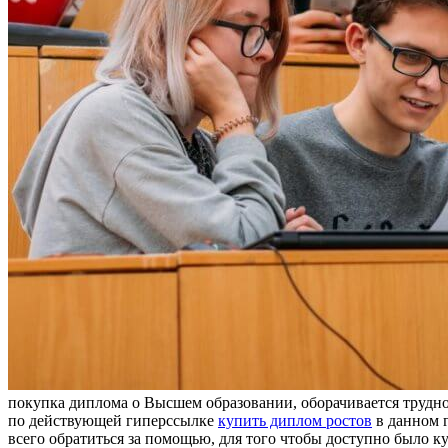
покупка диплома о Высшем образовании, оборачивается трудно
по действующей гиперссылке
купить диплом ростов
в данном г
всего обратиться за помощью, для того чтобы доступно было к