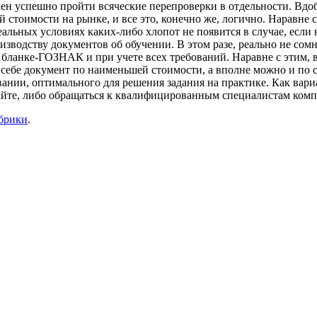
лжен успешно пройти всяческие перепроверки в отдельности. Вд
стоимости на рынке, и все это, конечно же, логично. Наравне с 
альных условиях каких-либо хлопот не появится в случае, если
зводству документов об обучении. В этом разе, реально не сомн
бланке-ГОЗНАК и при учете всех требований. Наравне с этим, 
ь себе документ по наименьшей стоимости, а вполне можно и по 
ании, оптимального для решения задания на практике. Как вариа
йте, либо обращаться к квалифицированным специалистам комп
убрики
.