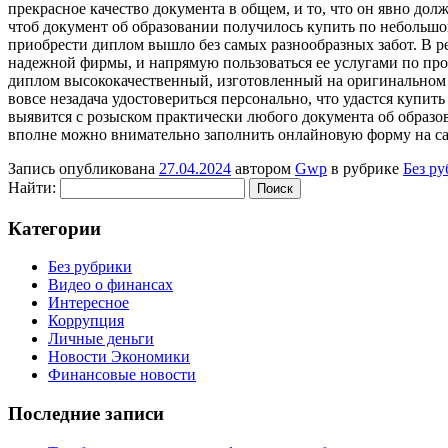
прекрасное качество документа в общем, и то, что он явно до
чтоб документ об образовании получилось купить по небольшой 
приобрести диплом вышло без самых разнообразных забот. В ре
надежной фирмы, и напрямую пользоваться ее услугами по прои
диплом высококачественный, изготовленный на оригинальном 
вовсе незадача удостовериться персонально, что удастся купит
выявится с розыском практически любого документа об образов
вполне можно внимательно заполнить онлайновую форму на са
Запись опубликована
27.04.2024
автором
Gwp
в рубрике
Без р
Найти:
Категории
Без рубрики
Видео о финансах
Интересное
Коррупция
Личные деньги
Новости Экономики
Финансовые новости
Последние записи