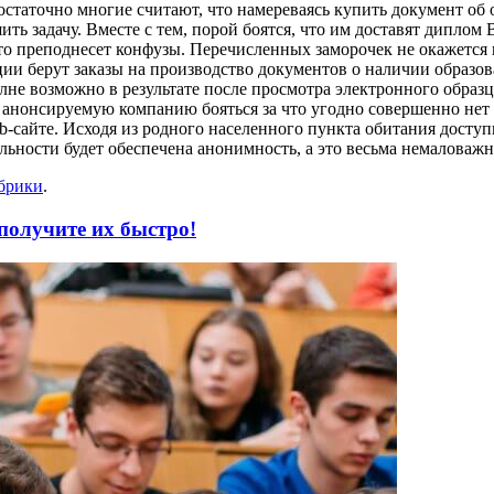
остаточно многие считают, что намереваясь купить документ об
ть задачу. Вместе с тем, порой боятся, что им доставят диплом 
что преподнесет конфузы. Перечисленных заморочек не окажется 
зации берут заказы на производство документов о наличии образо
лне возможно в результате после просмотра электронного образц
 анонсируемую компанию бояться за что угодно совершенно нет
-сайте. Исходя из родного населенного пункта обитания доступн
ельности будет обеспечена анонимность, а это весьма немаловаж
убрики
.
получите их быстро!