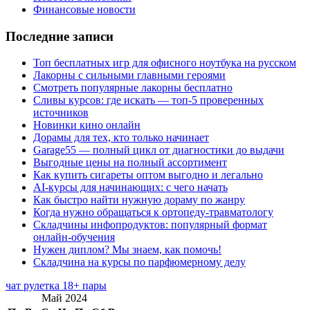
Финансовые новости
Последние записи
Топ бесплатных игр для офисного ноутбука на русском
Лакорны с сильными главными героями
Смотреть популярные лакорны бесплатно
Сливы курсов: где искать — топ-5 проверенных
источников
Новинки кино онлайн
Дорамы для тех, кто только начинает
Garage55 — полный цикл от диагностики до выдачи
Выгодные цены на полный ассортимент
Как купить сигареты оптом выгодно и легально
AI-курсы для начинающих: с чего начать
Как быстро найти нужную дораму по жанру
Когда нужно обращаться к ортопеду-травматологу
Складчины инфопродуктов: популярный формат
онлайн-обучения
Нужен диплом? Мы знаем, как помочь!
Складчина на курсы по парфюмерному делу
чат рулетка 18+ пары
Май 2024