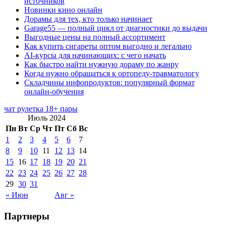
источников
Новинки кино онлайн
Дорамы для тех, кто только начинает
Garage55 — полный цикл от диагностики до выдачи
Выгодные цены на полный ассортимент
Как купить сигареты оптом выгодно и легально
AI-курсы для начинающих: с чего начать
Как быстро найти нужную дораму по жанру
Когда нужно обращаться к ортопеду-травматологу
Складчины инфопродуктов: популярный формат
онлайн-обучения
чат рулетка 18+ пары
Июль 2024
Пн
Вт
Ср
Чт
Пт
Сб
Вс
1
2
3
4
5
6
7
8
9
10
11
12
13
14
15
16
17
18
19
20
21
22
23
24
25
26
27
28
29
30
31
« Июн
Авг »
Партнеры