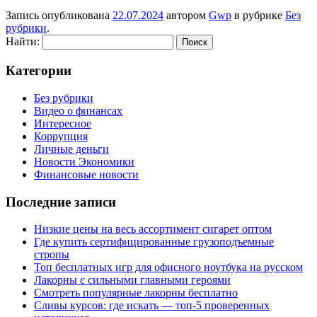
Запись опубликована
22.07.2024
автором
Gwp
в рубрике
Без
рубрики
.
Найти:
Категории
Без рубрики
Видео о финансах
Интересное
Коррупция
Личные деньги
Новости Экономики
Финансовые новости
Последние записи
Низкие цены на весь ассортимент сигарет оптом
Где купить сертифицированные грузоподъемные
стропы
Топ бесплатных игр для офисного ноутбука на русском
Лакорны с сильными главными героями
Смотреть популярные лакорны бесплатно
Сливы курсов: где искать — топ-5 проверенных