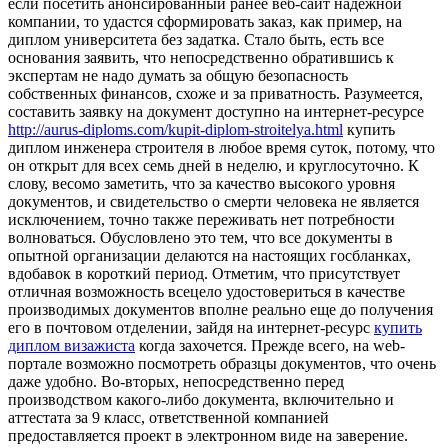
если посетить анонсированный ранее веб-сайт надежной
компании, то удастся сформировать заказ, как пример, на
диплом университета без задатка. Стало быть, есть все
основания заявить, что непосредственно обратившись к
экспертам не надо думать за общую безопасность
собственных финансов, схоже и за приватность. Разумеется,
составить заявку на документ доступно на интернет-ресурсе
http://aurus-diploms.com/kupit-diplom-stroitelya.html
купить
диплом инженера строителя в любое время суток, потому, что
он открыт для всех семь дней в неделю, и круглосуточно. К
слову, весомо заметить, что за качество высокого уровня
документов, и свидетельство о смерти человека не является
исключением, точно также переживать нет потребности
волноваться. Обусловлено это тем, что все документы в
опытной организации делаются на настоящих госбланках,
вдобавок в короткий период. Отметим, что присутствует
отличная возможность всецело удостовериться в качестве
производимых документов вполне реально еще до получения
его в почтовом отделении, зайдя на интернет-ресурс
купить
диплом визажиста
когда захочется. Прежде всего, на web-
портале возможно посмотреть образцы документов, что очень
даже удобно. Во-вторых, непосредственно перед
производством какого-либо документа, включительно и
аттестата за 9 класс, ответственной компанией
предоставляется проект в электронном виде на заверение.