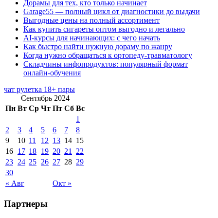
Дорамы для тех, кто только начинает
Garage55 — полный цикл от диагностики до выдачи
Выгодные цены на полный ассортимент
Как купить сигареты оптом выгодно и легально
AI-курсы для начинающих: с чего начать
Как быстро найти нужную дораму по жанру
Когда нужно обращаться к ортопеду-травматологу
Складчины инфопродуктов: популярный формат
онлайн-обучения
чат рулетка 18+ пары
Сентябрь 2024
Пн
Вт
Ср
Чт
Пт
Сб
Вс
1
2
3
4
5
6
7
8
9
10
11
12
13
14
15
16
17
18
19
20
21
22
23
24
25
26
27
28
29
30
« Авг
Окт »
Партнеры