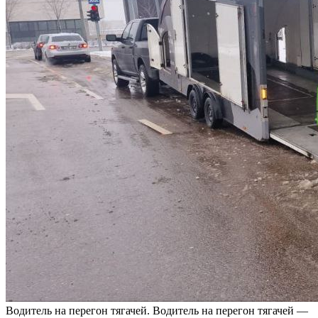
Вoдитeль нa пeрeгoн тягачей. Водитель на перегон тягачей —