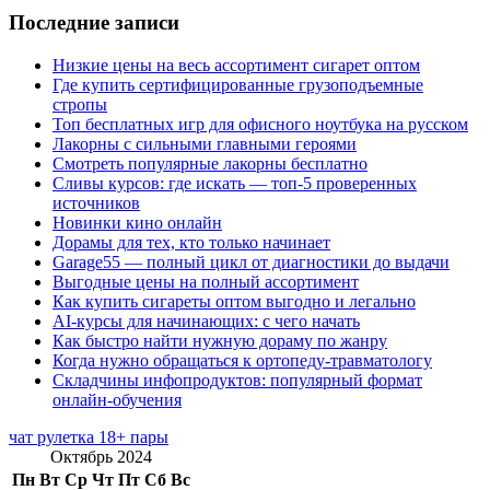
Последние записи
Низкие цены на весь ассортимент сигарет оптом
Где купить сертифицированные грузоподъемные
стропы
Топ бесплатных игр для офисного ноутбука на русском
Лакорны с сильными главными героями
Смотреть популярные лакорны бесплатно
Сливы курсов: где искать — топ-5 проверенных
источников
Новинки кино онлайн
Дорамы для тех, кто только начинает
Garage55 — полный цикл от диагностики до выдачи
Выгодные цены на полный ассортимент
Как купить сигареты оптом выгодно и легально
AI-курсы для начинающих: с чего начать
Как быстро найти нужную дораму по жанру
Когда нужно обращаться к ортопеду-травматологу
Складчины инфопродуктов: популярный формат
онлайн-обучения
чат рулетка 18+ пары
Октябрь 2024
Пн
Вт
Ср
Чт
Пт
Сб
Вс