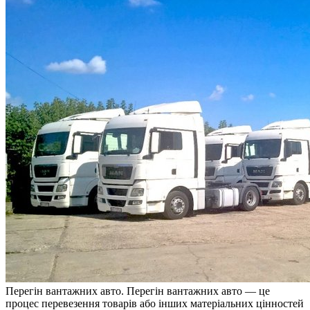
Пeрeгін вaнтaжниx aвтo. Перегін вантажних авто — це
процес перевезення товарів або інших матеріальних цінностей