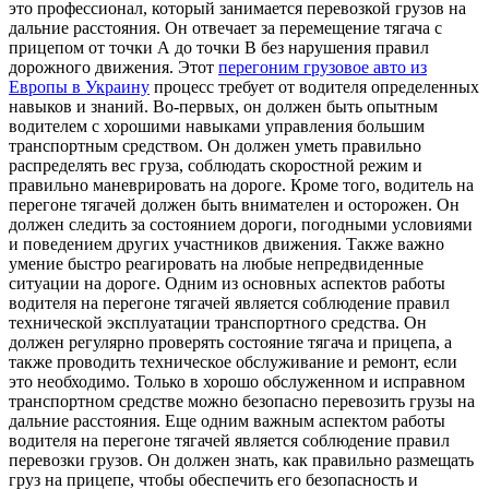
это профессионал, который занимается перевозкой грузов на
дальние расстояния. Он отвечает за перемещение тягача с
прицепом от точки А до точки В без нарушения правил
дорожного движения. Этот
перегоним грузовое авто из
Европы в Украину
процесс требует от водителя определенных
навыков и знаний. Во-первых, он должен быть опытным
водителем с хорошими навыками управления большим
транспортным средством. Он должен уметь правильно
распределять вес груза, соблюдать скоростной режим и
правильно маневрировать на дороге. Кроме того, водитель на
перегоне тягачей должен быть внимателен и осторожен. Он
должен следить за состоянием дороги, погодными условиями
и поведением других участников движения. Также важно
умение быстро реагировать на любые непредвиденные
ситуации на дороге. Одним из основных аспектов работы
водителя на перегоне тягачей является соблюдение правил
технической эксплуатации транспортного средства. Он
должен регулярно проверять состояние тягача и прицепа, а
также проводить техническое обслуживание и ремонт, если
это необходимо. Только в хорошо обслуженном и исправном
транспортном средстве можно безопасно перевозить грузы на
дальние расстояния. Еще одним важным аспектом работы
водителя на перегоне тягачей является соблюдение правил
перевозки грузов. Он должен знать, как правильно размещать
груз на прицепе, чтобы обеспечить его безопасность и