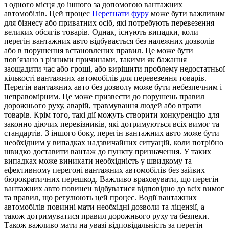
з одного місця до іншого за допомогою вантажних
автомобілів. Цей процес
Перегнати фуру
може бути важливим
для бізнесу або приватних осіб, які потребують перевезення
великих обсягів товарів. Однак, існують випадки, коли
перегін вантажних авто відбувається без належних дозволів
або в порушення встановлених правил. Це може бути
пов’язано з різними причинами, такими як бажання
заощадити час або гроші, або вирішити проблему недостатньої
кількості вантажних автомобілів для перевезення товарів.
Перегін вантажних авто без дозволу може бути небезпечним і
неправомірним. Це може призвести до порушень правил
дорожнього руху, аварій, травмування людей або втрати
товарів. Крім того, такі дії можуть створити конкуренцію для
законно діючих перевізників, які дотримуються всіх вимог та
стандартів. З іншого боку, перегін вантажних авто може бути
необхідним у випадках надзвичайних ситуацій, коли потрібно
швидко доставити вантаж до пункту призначення. У таких
випадках може виникати необхідність у швидкому та
ефективному перегоні вантажних автомобілів без зайвих
бюрократичних перешкод. Важливо враховувати, що перегін
вантажних авто повинен відбуватися відповідно до всіх вимог
та правил, що регулюють цей процес. Водії вантажних
автомобілів повинні мати необхідні дозволи та ліцензії, а
також дотримуватися правил дорожнього руху та безпеки.
Також важливо мати на увазі відповідальність за перегін