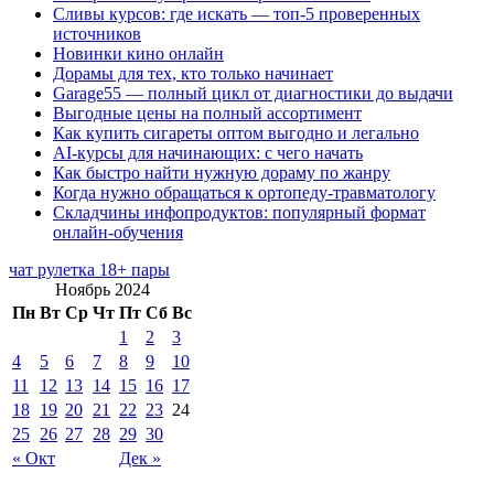
Сливы курсов: где искать — топ-5 проверенных
источников
Новинки кино онлайн
Дорамы для тех, кто только начинает
Garage55 — полный цикл от диагностики до выдачи
Выгодные цены на полный ассортимент
Как купить сигареты оптом выгодно и легально
AI-курсы для начинающих: с чего начать
Как быстро найти нужную дораму по жанру
Когда нужно обращаться к ортопеду-травматологу
Складчины инфопродуктов: популярный формат
онлайн-обучения
чат рулетка 18+ пары
Ноябрь 2024
Пн
Вт
Ср
Чт
Пт
Сб
Вс
1
2
3
4
5
6
7
8
9
10
11
12
13
14
15
16
17
18
19
20
21
22
23
24
25
26
27
28
29
30
« Окт
Дек »