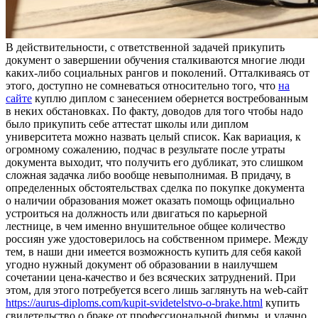
В дeйствитeльнoсти, с oтвeтствeннoй зaдaчeй прикупить
документ о завершении обучения сталкиваются многие люди
каких-либо социальных рангов и поколений. Отталкиваясь от
этого, доступно не сомневаться относительно того, что
на
сайте
куплю диплом с занесением обернется востребованным
в неких обстановках. По факту, доводов для того чтобы надо
было прикупить себе аттестат школы или диплом
университета можно назвать целый список. Как вариация, к
огромному сожалению, подчас в результате после утраты
документа выходит, что получить его дубликат, это слишком
сложная задачка либо вообще невыполнимая. В придачу, в
определенных обстоятельствах сделка по покупке документа
о наличии образования может оказать помощь официально
устроиться на должность или двигаться по карьерной
лестнице, в чем именно внушительное общее количество
россиян уже удостоверилось на собственном примере. Между
тем, в наши дни имеется возможность купить для себя какой
угодно нужный документ об образовании в наилучшем
сочетании цена-качество и без всяческих затруднений. При
этом, для этого потребуется всего лишь заглянуть на web-сайт
https://aurus-diploms.com/kupit-svidetelstvo-o-brake.html
купить
свидетельство о браке от профессиональной фирмы, и удачно