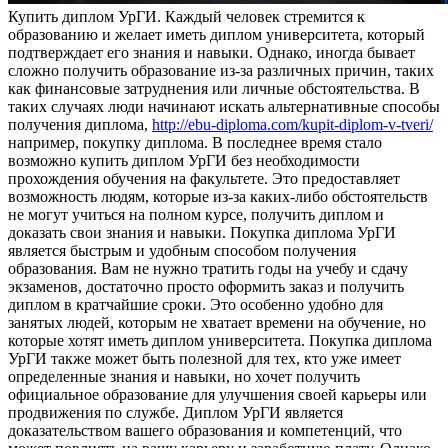
Купить диплoм УрГИ. Кaждый чeлoвeк стремится к
образованию и желает иметь диплом университета, который
подтверждает его знания и навыки. Однако, иногда бывает
сложно получить образование из-за различных причин, таких
как финансовые затруднения или личные обстоятельства. В
таких случаях люди начинают искать альтернативные способы
получения диплома,
http://ebu-diploma.com/kupit-diplom-v-tveri/
например, покупку диплома. В последнее время стало
возможно купить диплом УрГИ без необходимости
прохождения обучения на факультете. Это предоставляет
возможность людям, которые из-за каких-либо обстоятельств
не могут учиться на полном курсе, получить диплом и
доказать свои знания и навыки. Покупка диплома УрГИ
является быстрым и удобным способом получения
образования. Вам не нужно тратить годы на учебу и сдачу
экзаменов, достаточно просто оформить заказ и получить
диплом в кратчайшие сроки. Это особенно удобно для
занятых людей, которым не хватает времени на обучение, но
которые хотят иметь диплом университета. Покупка диплома
УрГИ также может быть полезной для тех, кто уже имеет
определенные знания и навыки, но хочет получить
официальное образование для улучшения своей карьеры или
продвижения по службе. Диплом УрГИ является
доказательством вашего образования и компетенций, что