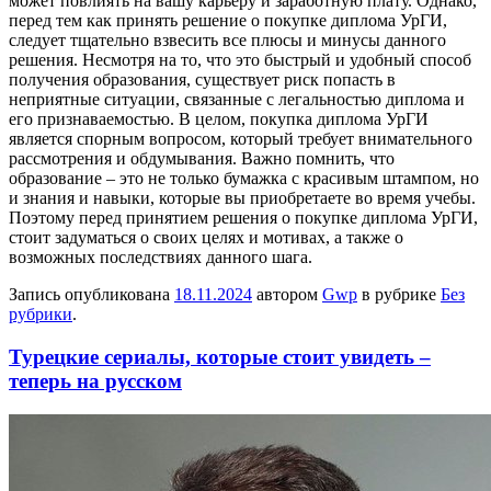
может повлиять на вашу карьеру и заработную плату. Однако,
перед тем как принять решение о покупке диплома УрГИ,
следует тщательно взвесить все плюсы и минусы данного
решения. Несмотря на то, что это быстрый и удобный способ
получения образования, существует риск попасть в
неприятные ситуации, связанные с легальностью диплома и
его признаваемостью. В целом, покупка диплома УрГИ
является спорным вопросом, который требует внимательного
рассмотрения и обдумывания. Важно помнить, что
образование – это не только бумажка с красивым штампом, но
и знания и навыки, которые вы приобретаете во время учебы.
Поэтому перед принятием решения о покупке диплома УрГИ,
стоит задуматься о своих целях и мотивах, а также о
возможных последствиях данного шага.
Запись опубликована
18.11.2024
автором
Gwp
в рубрике
Без
рубрики
.
Турецкие сериалы, которые стоит увидеть –
теперь на русском