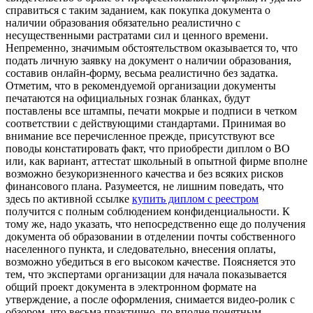
справиться с таким заданием, как покупка документа о
наличии образования обязательно реалистично с
несущественными растратами сил и ценного времени.
Непременно, значимым обстоятельством оказывается то, что
подать личную заявку на документ о наличии образования,
составив онлайн-форму, весьма реалистично без задатка.
Отметим, что в рекомендуемой организации документы
печатаются на официальных гознак бланках, будут
поставлены все штампы, печати мокрые и подписи в четком
соответствии с действующими стандартами. Принимая во
внимание все перечисленное прежде, присутствуют все
поводы констатировать факт, что приобрести диплом о ВО
или, как вариант, аттестат школьный в опытной фирме вполне
возможно безукоризненного качества и без всяких рисков
финансового плана. Разумеется, не лишним поведать, что
здесь по активной ссылке
купить диплом с реестром
получится с полным соблюдением конфиденциальности. К
тому же, надо указать, что непосредственно еще до получения
документа об образовании в отделении почты собственного
населенного пункта, и следовательно, внесения оплаты,
возможно убедиться в его высоком качестве. Поясняется это
тем, что экспертами организации для начала показывается
общий проект документа в электронном формате на
утверждение, а после оформления, снимается видео-ролик с
обзором, что весьма практично, по вполне понятным