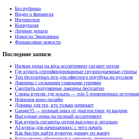
Без рубрики
Видео о финансах
Интересное
Коррупция
Личные деньги
Новости Экономики
Финансовые новости
Последние записи
Низкие цены на весь ассортимент сигарет оптом
Где купить сертифицированные грузоподъемные стропы
Топ бесплатных игр для офисного ноутбука на русском
Лакорны с сильными главными героями
Смотреть популярные лакорны бесплатно
Сливы курсов: где искать — топ-5 проверенных источни
Новинки кино онлайн
Дорамы для тех, кто только начинает
Garage55 — полный цикл от диагностики до выдачи
Выгодные цены на полный ассортимент
Как купить сигареты оптом выгодно и легально
AI-курсы для начинающих: с чего начать
Как быстро найти нужную дораму по жанру
Когда нужно обращаться к ортопеду-травматологу