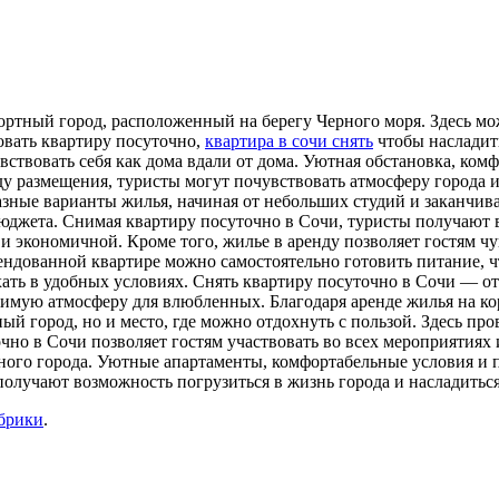
рортный город, расположенный на берегу Черного моря. Здесь 
вать квартиру посуточно,
квартира в сочи снять
чтобы насладить
ствовать себя как дома вдали от дома. Уютная обстановка, ком
у размещения, туристы могут почувствовать атмосферу города и
азные варианты жилья, начиная от небольших студий и заканчи
юджета. Снимая квартиру посуточно в Сочи, туристы получают 
и экономичной. Кроме того, жилье в аренду позволяет гостям чу
ндованной квартире можно самостоятельно готовить питание, чт
хать в удобных условиях. Снять квартиру посуточно в Сочи — 
римую атмосферу для влюбленных. Благодаря аренде жилья на ко
й город, но и место, где можно отдохнуть с пользой. Здесь про
очно в Сочи позволяет гостям участвовать во всех мероприятиях
ьного города. Уютные апартаменты, комфортабельные условия и 
олучают возможность погрузиться в жизнь города и насладиться
убрики
.