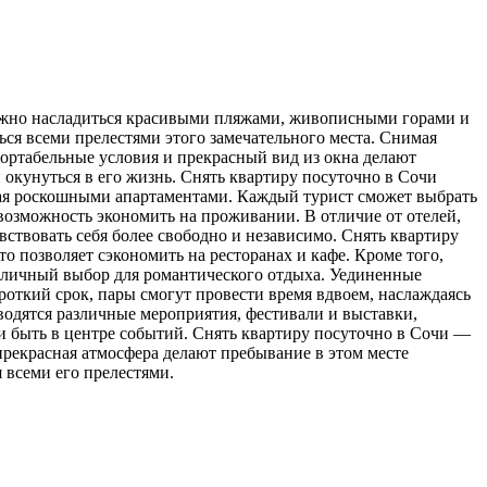
можно насладиться красивыми пляжами, живописными горами и
ся всеми прелестями этого замечательного места. Снимая
фортабельные условия и прекрасный вид из окна делают
 окунуться в его жизнь. Снять квартиру посуточно в Сочи
вая роскошными апартаментами. Каждый турист сможет выбрать
возможность экономить на проживании. В отличие от отелей,
вствовать себя более свободно и независимо. Снять квартиру
о позволяет сэкономить на ресторанах и кафе. Кроме того,
отличный выбор для романтического отдыха. Уединенные
роткий срок, пары смогут провести время вдвоем, наслаждаясь
водятся различные мероприятия, фестивали и выставки,
 и быть в центре событий. Снять квартиру посуточно в Сочи —
прекрасная атмосфера делают пребывание в этом месте
 всеми его прелестями.