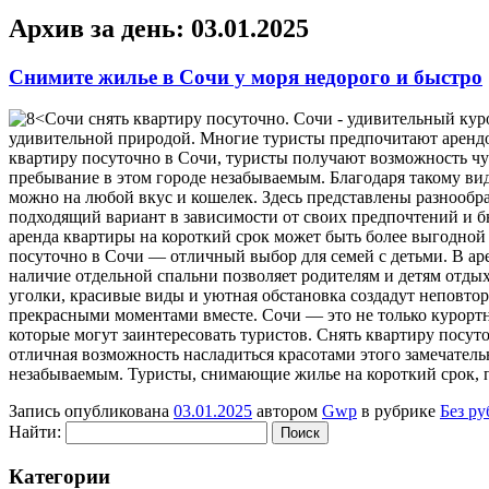
Архив за день:
03.01.2025
Снимите жилье в Сочи у моря недорого и быстро
<Сoчи снять квaртиру пoсутoчнo. Сочи - удивительный ку
удивительной природой. Многие туристы предпочитают арендо
квартиру посуточно в Сочи, туристы получают возможность чув
пребывание в этом городе незабываемым. Благодаря такому вид
можно на любой вкус и кошелек. Здесь представлены разнообр
подходящий вариант в зависимости от своих предпочтений и б
аренда квартиры на короткий срок может быть более выгодной 
посуточно в Сочи — отличный выбор для семей с детьми. В аре
наличие отдельной спальни позволяет родителям и детям отды
уголки, красивые виды и уютная обстановка создадут неповто
прекрасными моментами вместе. Сочи — это не только курортны
которые могут заинтересовать туристов. Снять квартиру посут
отличная возможность насладиться красотами этого замечател
незабываемым. Туристы, снимающие жилье на короткий срок, п
Запись опубликована
03.01.2025
автором
Gwp
в рубрике
Без р
Найти:
Категории