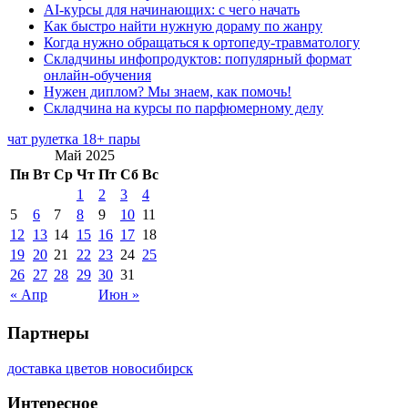
AI-курсы для начинающих: с чего начать
Как быстро найти нужную дораму по жанру
Когда нужно обращаться к ортопеду-травматологу
Складчины инфопродуктов: популярный формат
онлайн-обучения
Нужен диплом? Мы знаем, как помочь!
Складчина на курсы по парфюмерному делу
чат рулетка 18+ пары
Май 2025
Пн
Вт
Ср
Чт
Пт
Сб
Вс
1
2
3
4
5
6
7
8
9
10
11
12
13
14
15
16
17
18
19
20
21
22
23
24
25
26
27
28
29
30
31
« Апр
Июн »
Партнеры
доставка цветов новосибирск
Интересное