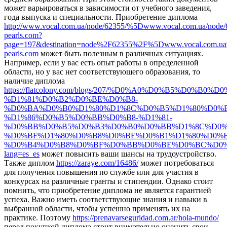
может варьироваться в зависимости от учебного заведения,
года выпуска и специальности. Приобретение диплома
http://www.vocal.com.ua/node/62355/%5Dwww.vocal.com.ua/node
pearls.com?
page=197&destination=node%2F62355%2F%5Dwww.vocal.com.
pearls.com
может быть полезным в различных ситуациях.
Например, если у вас есть опыт работы в определенной
области, но у вас нет соответствующего образования, то
наличие диплома
https://flatcolony.com/blogs/207/%D0%A0%D0%B5%D0
%D1%81%D0%B2%D0%BE%D0%B8-
%D0%BA%D0%B0%D1%80%D1%8C%D0%B5%D1%80%D0%
%D1%86%D0%B5%D0%BB%D0%B8-%D1%81-
%D0%BB%D0%B5%D0%B3%D0%B0%D0%BB%D1%8C%D0%
%D0%BF%D1%80%D0%B8%D0%BE%D0%B1%D1%80%D0%
%D0%B4%D0%B8%D0%BF%D0%BB%D0%BE%D0%BC%D0%
lang=es_es
может повысить ваши шансы на трудоустройство.
Также диплом
https://zaraye.com/16486/
может потребоваться
для получения повышения по службе или для участия в
конкурсах на различные гранты и стипендии. Однако стоит
помнить, что приобретение диплома не является гарантией
успеха. Важно иметь соответствующие знания и навыки в
выбранной области, чтобы успешно применять их на
практике. Поэтому
https://prenavarseguridad.com.ar/hola-mundo/
перед покупкой диплома стоит внимательно оценить свои