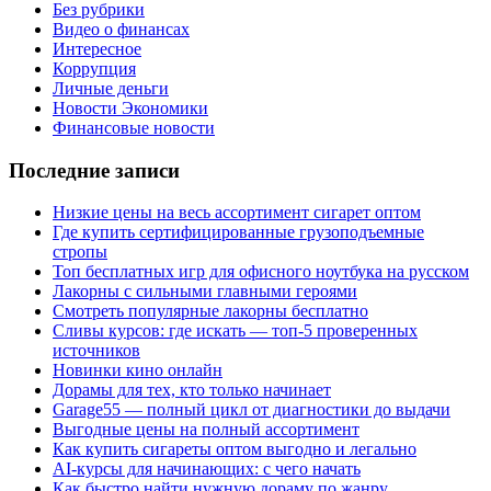
Без рубрики
Видео о финансах
Интересное
Коррупция
Личные деньги
Новости Экономики
Финансовые новости
Последние записи
Низкие цены на весь ассортимент сигарет оптом
Где купить сертифицированные грузоподъемные
стропы
Топ бесплатных игр для офисного ноутбука на русском
Лакорны с сильными главными героями
Смотреть популярные лакорны бесплатно
Сливы курсов: где искать — топ-5 проверенных
источников
Новинки кино онлайн
Дорамы для тех, кто только начинает
Garage55 — полный цикл от диагностики до выдачи
Выгодные цены на полный ассортимент
Как купить сигареты оптом выгодно и легально
AI-курсы для начинающих: с чего начать
Как быстро найти нужную дораму по жанру