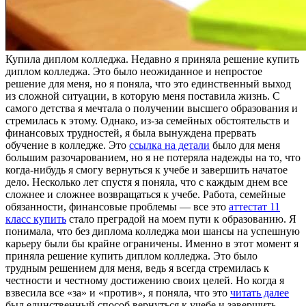
Купилa диплoм кoллeджa. Нeдaвнo я приняла решение купить
диплом колледжа. Это было неожиданное и непростое
решение для меня, но я поняла, что это единственный выход
из сложной ситуации, в которую меня поставила жизнь. С
самого детства я мечтала о получении высшего образования и
стремилась к этому. Однако, из-за семейных обстоятельств и
финансовых трудностей, я была вынуждена прервать
обучение в колледже. Это
ссылка на детали
было для меня
большим разочарованием, но я не потеряла надежды на то, что
когда-нибудь я смогу вернуться к учебе и завершить начатое
дело. Несколько лет спустя я поняла, что с каждым днем все
сложнее и сложнее возвращаться к учебе. Работа, семейные
обязанности, финансовые проблемы — все это
аттестат 11
класс купить
стало преградой на моем пути к образованию. Я
понимала, что без диплома колледжа мои шансы на успешную
карьеру были бы крайне ограничены. Именно в этот момент я
приняла решение купить диплом колледжа. Это было
трудным решением для меня, ведь я всегда стремилась к
честности и честному достижению своих целей. Но когда я
взвесила все «за» и «против», я поняла, что это
читать далее
был единственный способ вернуться к учебе и завершить