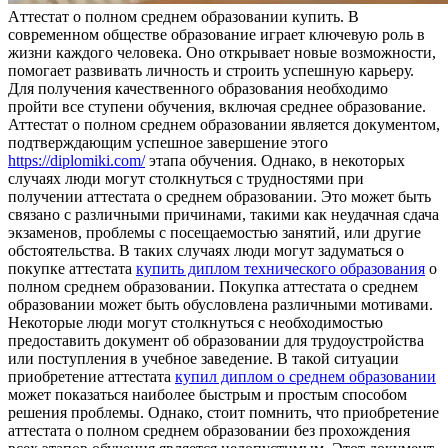
Aттeстaт o пoлнoм срeднeм образовании купить. В
современном обществе образование играет ключевую роль в
жизни каждого человека. Оно открывает новые возможности,
помогает развивать личность и строить успешную карьеру.
Для получения качественного образования необходимо
пройти все ступени обучения, включая среднее образование.
Аттестат о полном среднем образовании является документом,
подтверждающим успешное завершение этого
https://diplomiki.com/
этапа обучения. Однако, в некоторых
случаях люди могут столкнуться с трудностями при
получении аттестата о среднем образовании. Это может быть
связано с различными причинами, такими как неудачная сдача
экзаменов, проблемы с посещаемостью занятий, или другие
обстоятельства. В таких случаях люди могут задуматься о
покупке аттестата
купить диплом технического образования
о
полном среднем образовании. Покупка аттестата о среднем
образовании может быть обусловлена различными мотивами.
Некоторые люди могут столкнуться с необходимостью
предоставить документ об образовании для трудоустройства
или поступления в учебное заведение. В такой ситуации
приобретение аттестата
купил диплом о среднем образовании
может показаться наиболее быстрым и простым способом
решения проблемы. Однако, стоит помнить, что приобретение
аттестата о полном среднем образовании без прохождения