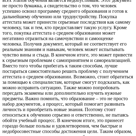
всех этапов обучения является недопустимым. Этот документ
не просто бумажка, а свидетельство о том, что человек
успешно освоил программу среднего образования и готов к
дальнейшему обучению или трудоустройству. Покупка
аттестата может принести серьезные последствия как самому
человеку, так и тем, кто предоставляет такую услугу. Кроме
того, покупка аттестата о среднем образовании может
негативно отразиться на самочувствии и самооценке
человека. Получив документ, который не соответствует его
реальным знаниям и навыкам, человек может испытывать
чувство вины и стыда. В конечном итоге, это может привести
к серьезным проблемам с самопринятием и самореализацией.
Вместо того чтобы прибегать к таким способам, лучше
постараться самостоятельно решить проблему с получением
аттестата о среднем образовании. Возможно, стоит обратиться
за помощью к специалистам, которые смогут подсказать, как
можно исправить ситуацию. Также можно попробовать
пересдать экзамены или дополнительно изучить нужные
предметы. Важно помнить, что образование – это не просто
набор документов, а процесс, который помогает развивать
личность и приобретать новые знания. Поэтому стоит
относиться к обучению серьезно и ответственно, не пытаясь
обойти учебный процесс. В конечном итоге, это принесет
гораздо больше пользы и удовлетворения, чем быстрые и
недобросовестные способы достижения цели. Таким образом,