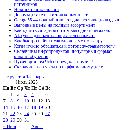
источников
Новинки кино онлайн
Дорамы для тех, кто только начинает
Garage55 — полный цикл от диагностики до выдачи
Выгодные цены на полный ассортимент
Как купить сигареты оптом выгодно и легально
AI-курсы для начинающих: с чего начать
Как быстро найти нужную дораму по жанру
Когда нужно обращаться к ортопеду-травматологу
Складчины инфопродуктов: популярный формат
онлайн-обучения
Нужен диплом? Мы знаем, как помочь!
Складчина на курсы по парфюмерному делу
чат рулетка 18+ пары
Июль 2025
Пн
Вт
Ср
Чт
Пт
Сб
Вс
1
2
3
4
5
6
7
8
9
10
11
12
13
14
15
16
17
18
19
20
21
22
23
24
25
26
27
28
29
30
31
« Июн
Авг »