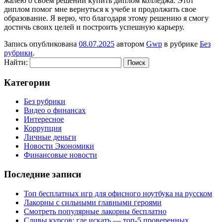
жалею о своем решении купить диплом колледжа. Этот
диплом помог мне вернуться к учебе и продолжить свое
образование. Я верю, что благодаря этому решению я смогу
достичь своих целей и построить успешную карьеру.
Запись опубликована
08.07.2025
автором
Gwp
в рубрике
Без
рубрики
.
Найти:
Категории
Без рубрики
Видео о финансах
Интересное
Коррупция
Личные деньги
Новости Экономики
Финансовые новости
Последние записи
Топ бесплатных игр для офисного ноутбука на русском
Лакорны с сильными главными героями
Смотреть популярные лакорны бесплатно
Сливы курсов: где искать — топ-5 проверенных