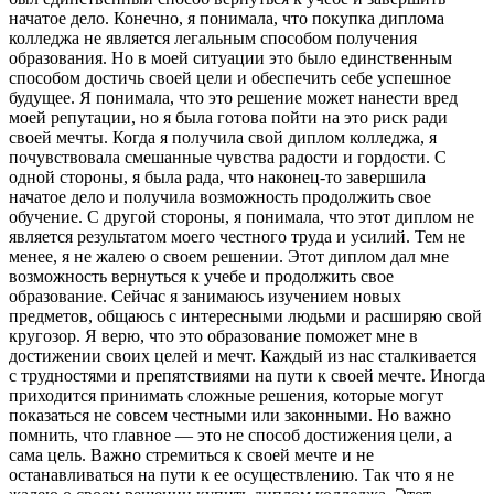
начатое дело. Конечно, я понимала, что покупка диплома
колледжа не является легальным способом получения
образования. Но в моей ситуации это было единственным
способом достичь своей цели и обеспечить себе успешное
будущее. Я понимала, что это решение может нанести вред
моей репутации, но я была готова пойти на это риск ради
своей мечты. Когда я получила свой диплом колледжа, я
почувствовала смешанные чувства радости и гордости. С
одной стороны, я была рада, что наконец-то завершила
начатое дело и получила возможность продолжить свое
обучение. С другой стороны, я понимала, что этот диплом не
является результатом моего честного труда и усилий. Тем не
менее, я не жалею о своем решении. Этот диплом дал мне
возможность вернуться к учебе и продолжить свое
образование. Сейчас я занимаюсь изучением новых
предметов, общаюсь с интересными людьми и расширяю свой
кругозор. Я верю, что это образование поможет мне в
достижении своих целей и мечт. Каждый из нас сталкивается
с трудностями и препятствиями на пути к своей мечте. Иногда
приходится принимать сложные решения, которые могут
показаться не совсем честными или законными. Но важно
помнить, что главное — это не способ достижения цели, а
сама цель. Важно стремиться к своей мечте и не
останавливаться на пути к ее осуществлению. Так что я не