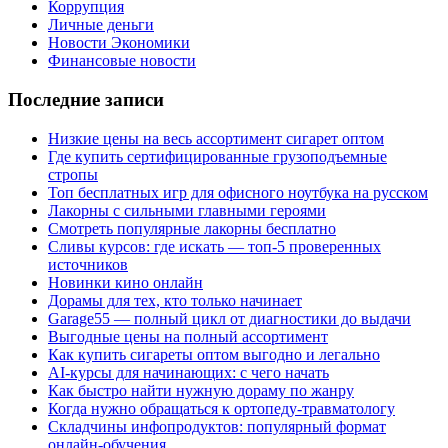
Коррупция
Личные деньги
Новости Экономики
Финансовые новости
Последние записи
Низкие цены на весь ассортимент сигарет оптом
Где купить сертифицированные грузоподъемные
стропы
Топ бесплатных игр для офисного ноутбука на русском
Лакорны с сильными главными героями
Смотреть популярные лакорны бесплатно
Сливы курсов: где искать — топ-5 проверенных
источников
Новинки кино онлайн
Дорамы для тех, кто только начинает
Garage55 — полный цикл от диагностики до выдачи
Выгодные цены на полный ассортимент
Как купить сигареты оптом выгодно и легально
AI-курсы для начинающих: с чего начать
Как быстро найти нужную дораму по жанру
Когда нужно обращаться к ортопеду-травматологу
Складчины инфопродуктов: популярный формат
онлайн-обучения