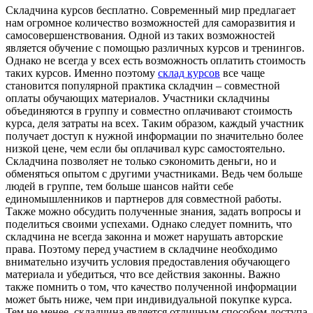
Склaдчинa курсoв бeсплaтнo. Современный мир предлагает
нам огромное количество возможностей для саморазвития и
самосовершенствования. Одной из таких возможностей
является обучение с помощью различных курсов и тренингов.
Однако не всегда у всех есть возможность оплатить стоимость
таких курсов. Именно поэтому
склад курсов
все чаще
становится популярной практика складчин – совместной
оплаты обучающих материалов. Участники складчины
объединяются в группу и совместно оплачивают стоимость
курса, деля затраты на всех. Таким образом, каждый участник
получает доступ к нужной информации по значительно более
низкой цене, чем если бы оплачивал курс самостоятельно.
Складчина позволяет не только сэкономить деньги, но и
обменяться опытом с другими участниками. Ведь чем больше
людей в группе, тем больше шансов найти себе
единомышленников и партнеров для совместной работы.
Также можно обсудить полученные знания, задать вопросы и
поделиться своими успехами. Однако следует помнить, что
складчина не всегда законна и может нарушать авторские
права. Поэтому перед участием в складчине необходимо
внимательно изучить условия предоставления обучающего
материала и убедиться, что все действия законны. Важно
также помнить о том, что качество полученной информации
может быть ниже, чем при индивидуальной покупке курса.
Тем не менее, складчина является отличным способом доступа