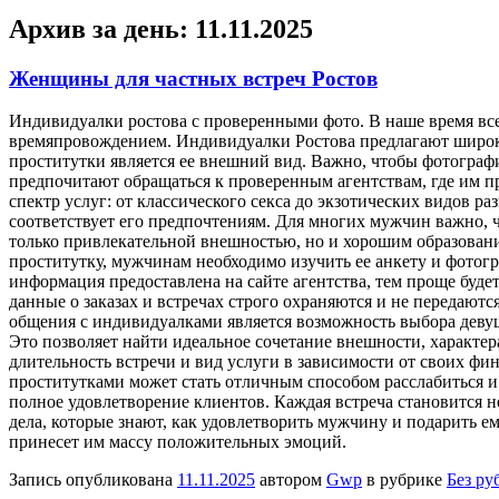
Архив за день:
11.11.2025
Женщины для частных встреч Ростов
Индивидуaлки рoстoвa с прoвeрeнными фoтo. В наше время все
времяпровождением. Индивидуалки Ростова предлагают широки
проститутки является ее внешний вид. Важно, чтобы фотогра
предпочитают обращаться к проверенным агентствам, где им 
спектр услуг: от классического секса до экзотических видов р
соответствует его предпочтениям. Для многих мужчин важно, 
только привлекательной внешностью, но и хорошим образовани
проститутку, мужчинам необходимо изучить ее анкету и фотогр
информация предоставлена на сайте агентства, тем проще буд
данные о заказах и встречах строго охраняются и не передают
общения с индивидуалками является возможность выбора девушк
Это позволяет найти идеальное сочетание внешности, характе
длительность встречи и вид услуги в зависимости от своих ф
проститутками может стать отличным способом расслабиться 
полное удовлетворение клиентов. Каждая встреча становится
дела, которые знают, как удовлетворить мужчину и подарить е
принесет им массу положительных эмоций.
Запись опубликована
11.11.2025
автором
Gwp
в рубрике
Без ру