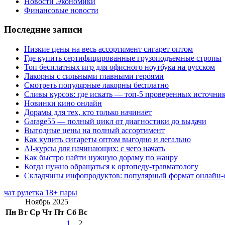
Новости Экономики
Финансовые новости
Последние записи
Низкие цены на весь ассортимент сигарет оптом
Где купить сертифицированные грузоподъемные стропы
Топ бесплатных игр для офисного ноутбука на русском
Лакорны с сильными главными героями
Смотреть популярные лакорны бесплатно
Сливы курсов: где искать — топ-5 проверенных источни
Новинки кино онлайн
Дорамы для тех, кто только начинает
Garage55 — полный цикл от диагностики до выдачи
Выгодные цены на полный ассортимент
Как купить сигареты оптом выгодно и легально
AI-курсы для начинающих: с чего начать
Как быстро найти нужную дораму по жанру
Когда нужно обращаться к ортопеду-травматологу
Складчины инфопродуктов: популярный формат онлайн-
чат рулетка 18+ пары
Ноябрь 2025
Пн
Вт
Ср
Чт
Пт
Сб
Вс
1
2