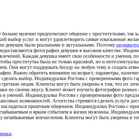
 больше мужчин предпочитают общение с проститутками, так ка
й выбор услуг и могут удовлетворить самые изысканные желан
фии девушек были реальными и актуальными. Поэтому
индивидуа
предоставляются фотографии девушек в высоком качестве. Инди
азвлечений. Каждая девушка имеет свои особенности и умения, по
чтобы проститутка была не только красивой, но и интеллектуал
ем. Они могут поддержать беседу на любую тему и создать атм
афии. Важно обратить внимание на возраст, параметры, наличие
ет сделать выбор. Индивидуалки Ростова с проверенными фото 
ся третьим лицам. Клиенты могут быть уверены в том, что их ли
и по своему вкусу. Клиент может изучить фотографии разных пр
ра и умений. Индивидуалки Ростова с проверенными фото предл
инансовых возможностей. Агентства стремятся сделать услуги до
и насладиться приятным общением. Индивидуалки Ростова с про
 незабываемым и ярким событием в жизни мужчины. Индивидуалк
му незабываемые впечатления. Клиенты могут быть уверены в том
брики
.