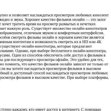
тупно и позволяет наслаждаться просмотром любимых кинолент
видео и звука. Хорошее качество фильмов онлайн — это залог
е хочет тратить время на просмотр размытых и нечетких
рает важную роль. Существует множество онлайн-кинотеатров
 изображением, отличным звуком и комфортным интерфейсом.
собов смотреть фильмы онлайн в хорошем качестве является
зивным контентам и возможность смотреть их в HD или 4K
же существуют онлайн-кинотеатры, которые предлагают
ильмами. Однако, при выборе бесплатного онлайн-кинотеатра,
усами. Один из способов обеспечить себе доступ к фильмам в
ы для последующего просмотра офлайн. Это удобно для тех,
но помнить, что качество фильмов онлайн зависит не только от
 если вы хотите насладиться просмотром фильмов в высоком
удобный и доступный способ наслаждаться просмотром любимых
росмотра фильмов в высоком качестве. При выборе платформы,
ступно каждому, кто имеет доступ к интернету. С помощью