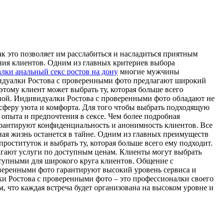
к это позволяет им расслабиться и насладиться приятным
ия клиентов. Одним из главных критериев выбора
лки анальный секс ростов на дону
многие мужчины
видуалки Ростова с проверенными фото предлагают широкий
этому клиент может выбрать ту, которая больше всего
ьной. Индивидуалки Ростова с проверенными фото обладают не
осферу уюта и комфорта. Для того чтобы выбрать подходящую
 опыта и предпочтения в сексе. Чем более подробная
гарантируют конфиденциальность и анонимность клиентов. Все
чная жизнь останется в тайне. Одним из главных преимуществ
оституток и выбрать ту, которая больше всего ему подходит.
агают услуги по доступным ценам. Клиенты могут выбрать
ступными для широкого круга клиентов. Общение с
веренными фото гарантируют высокий уровень сервиса и
и Ростова с проверенными фото – это профессионалки своего
, что каждая встреча будет организована на высоком уровне и