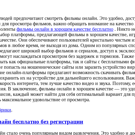
 людей предпочитают смотреть фильмы онлайн. Это удобно, дос
 для просмотра фильмов, важно обращать внимание на качество 
ноленты
фильмы онлайн в хорошем качестве бесплатно
. Никто н
выбор платформы, предлагающей фильмы в хорошем качестве, иг
 качестве. Они обеспечивают пользователей кристально чистым
в в любое время, не выходя из дома. Одним из популярных спо
редлагают широкий выбор фильмов и сериалов, доступ к эксклю
и могут наслаждаться просмотром без задержек и тормозов. Так
быть как официальные платформы, так и сайты с бесплатными ф
не попасть на мошеннические сайты или заразить устройство вир
гие онлайн-платформы предлагают возможность скачивать фильм
сохранить их на устройстве для дальнейшего использования. Важ
корость интернета, тем лучше качество видео и звука. Поэтому,
ения. В заключение, фильмы онлайн в хорошем качестве — это 
исов, каждый может найти для себя оптимальный вариант для п
ь максимальное удовольствие от просмотра.
брики
.
айн бесплатно без регистрации
н стало очень популярным видом развлечения. Это удобно и до