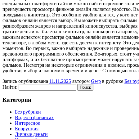
специальных платформ и сайтов можно найти огромное количе
преимуществ просмотра фильмов онлайн является удобство. В
походами в кинотеатр. Это особенно удобно для тех, у кого н
фильмов онлайн является выбор. Вы можете выбирать фильмы и
разнообразием жанров и направлений киноискусства, выбирая 
тратите деньги на билеты в кинотеатр, на попкорн и газировку
важным аспектом просмотра фильмов онлайн является возможн
телевизоре, в любом месте, где есть доступ к интернету. Это
моментов. Во-первых, важно выбирать надежные и проверенные
вредоносного программного обеспечения. Во-вторых, стоит уч
платформах, и их бесплатное просмотрение может нарушать за
фильмов. Несмотря на некоторые ограничения и нюансы, просм
удобство, выбор и экономию времени и денег. С помощью онла
Запись опубликована
11.11.2025
автором
Gwp
в рубрике
Без ру
Найти:
Категории
Без рубрики
Видео о финансах
Интересное
Коррупция
Личные деньги