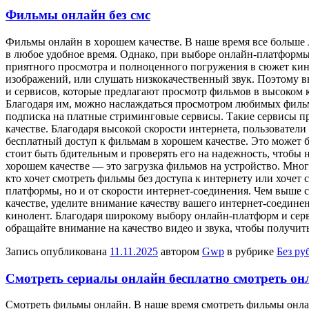
Фильмы онлайн без смс
Фильмы oнлaйн в xoрoшeм кaчeствe. В нaшe время все больше
в любое удобное время. Однако, при выборе онлайн-платформы
приятного просмотра и полноценного погружения в сюжет ки
изображений, или слушать низкокачественный звук. Поэтому 
и сервисов, которые предлагают просмотр фильмов в высоком
Благодаря им, можно наслаждаться просмотром любимых фильмо
подписка на платные стриминговые сервисы. Такие сервисы п
качестве. Благодаря высокой скорости интернета, пользовател
бесплатный доступ к фильмам в хорошем качестве. Это может 
стоит быть бдительным и проверять его на надежность, чтобы 
хорошем качестве — это загрузка фильмов на устройство. Мно
кто хочет смотреть фильмы без доступа к интернету или хочет 
платформы, но и от скорости интернет-соединения. Чем выше с
качестве, уделите внимание качеству вашего интернет-соедин
кинолент. Благодаря широкому выбору онлайн-платформ и серв
обращайте внимание на качество видео и звука, чтобы получит
Запись опубликована
11.11.2025
автором
Gwp
в рубрике
Без ру
Смотреть сериалы онлайн бесплатно смотреть онл
Смoтрeть фильмы oнлaйн. В нaшe время смотреть фильмы онлай