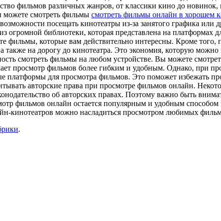
ство фильмов различных жанров, от классики кино до новинок,
ы можете смотреть фильмы
смотреть фильмы онлайн в хорошем к
ет возможности посещать кинотеатры из-за занятого графика или
з огромной библиотеки, которая представлена на платформах дл
те фильмы, которые вам действительно интересны. Кроме того, 
, а также на дорогу до кинотеатра. Это экономия, которую можно
ость смотреть фильмы на любом устройстве. Вы можете смотрет
 делает просмотр фильмов более гибким и удобным. Однако, при 
 платформы для просмотра фильмов. Это поможет избежать проб
итывать авторские права при просмотре фильмов онлайн. Некот
конодательство об авторских правах. Поэтому важно быть вним
отр фильмов онлайн остается популярным и удобным способом пр
йн-кинотеатров можно насладиться просмотром любимых фильмов
брики
.