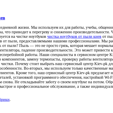
иев
едневной жизни. Мы используем их для работы, учебы, общения
а, что приводит к перегреву и снижению производительности. Ч
руется на чистке ноутбуков
чистка ноутбуков от пыли киев
от пыл
ков от пыли, предоставляемыми нашими профессионалами. Мы ра
 от пыли? Пыль — это не просто грязь, которая мешает нормаль
 вентилятора, падение производительности. Это может привести
 бесперебойной работы. Наши специалисты в сервисном центре K
его компонентов, замену термопасты, проверку работы вентилят
 чистки. Почему стоит выбрать наш сервисный центр Kiev-pk д
особенности. Во-вторых, мы используем только качественные ма
лиентов. Кроме того, наш сервисный центр Kiev-pk предлагает н
талей, установкой программного обеспечения, настройкой Wi-F
м снова. Не откладывайте заботу о своем ноутбуке на потом. Об
быстрое и профессиональное обслуживание, а также индивидуал
брики
.