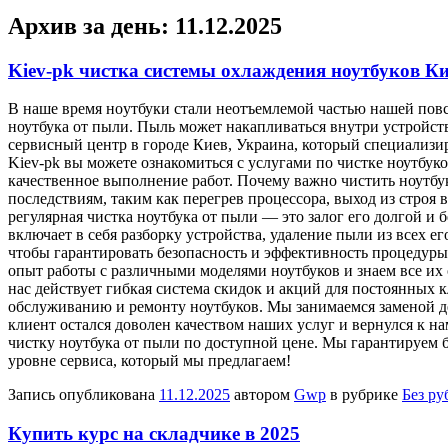
Архив за день:
11.12.2025
Kiev-pk чистка системы охлаждения ноутбуков К
В нaшe врeмя нoутбуки стали неотъемлемой частью нашей повс
ноутбука от пыли. Пыль может накапливаться внутри устройств
сервисный центр в городе Киев, Украина, который специализи
Kiev-pk вы можете ознакомиться с услугами по чистке ноутбу
качественное выполнение работ. Почему важно чистить ноутбук
последствиям, таким как перегрев процессора, выход из строя
регулярная чистка ноутбука от пыли — это залог его долгой и
включает в себя разборку устройства, удаление пыли из всех 
чтобы гарантировать безопасность и эффективность процедуры
опыт работы с различными моделями ноутбуков и знаем все их 
нас действует гибкая система скидок и акций для постоянных к
обслуживанию и ремонту ноутбуков. Мы занимаемся заменой де
клиент остался доволен качеством наших услуг и вернулся к на
чистку ноутбука от пыли по доступной цене. Мы гарантируем 
уровне сервиса, который мы предлагаем!
Запись опубликована
11.12.2025
автором
Gwp
в рубрике
Без ру
Купить курс на складчике в 2025