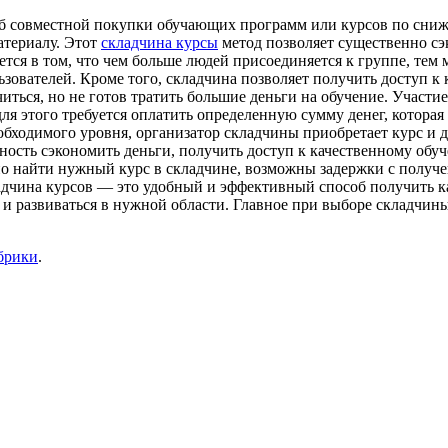
об совместной покупки обучающих программ или курсов по сни
атериалу. Этот
складчина курсы
метод позволяет существенно сэк
ся в том, что чем больше людей присоединяется к группе, тем 
зователей. Кроме того, складчина позволяет получить доступ к 
читься, но не готов тратить большие деньги на обучение. Участи
для этого требуется оплатить определенную сумму денег, котора
обходимого уровня, организатор складчины приобретает курс и д
ть сэкономить деньги, получить доступ к качественному обуче
о найти нужный курс в складчине, возможны задержки с получен
дчина курсов — это удобный и эффективный способ получить ка
 и развиваться в нужной области. Главное при выборе складчин
брики
.