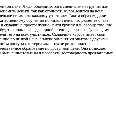
женной цене. Люди объединяются в специальные группы или
ономить деньги, так как стоимость курса делится на всех
меньше стоимость каждому участнику. Таким образом, даже
качественному обучению по низкой цене, что делает ее очень
е в складчине просто: нужно найти группу или сообщество, где
я будет использована для приобретения доступа к обучающему
елит его на всех участников. Складчина курсов имеет свои
нию по низкой цене, а также обменяться опытом с другими
ием доступа к материалам, а также риск попасть на
чественное образование по доступной цене. Она позволяет
ы быть внимательным и проверять достоверность предлагаемых