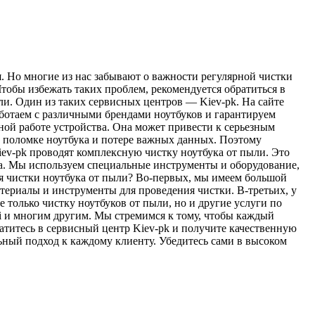
. Но многие из нас забывают о важности регулярной чистки
тобы избежать таких проблем, рекомендуется обратиться в
и. Один из таких сервисных центров — Kiev-pk. На сайте
ботаем с различными брендами ноутбуков и гарантируем
ной работе устройства. Она может привести к серьезным
 к поломке ноутбука и потере важных данных. Поэтому
iev-pk проводят комплексную чистку ноутбука от пыли. Это
ора. Мы используем специальные инструменты и оборудование,
ля чистки ноутбука от пыли? Во-первых, мы имеем большой
териалы и инструменты для проведения чистки. В-третьих, у
е только чистку ноутбуков от пыли, но и другие услуги по
i и многим другим. Мы стремимся к тому, чтобы каждый
ратитесь в сервисный центр Kiev-pk и получите качественную
ьный подход к каждому клиенту. Убедитесь сами в высоком