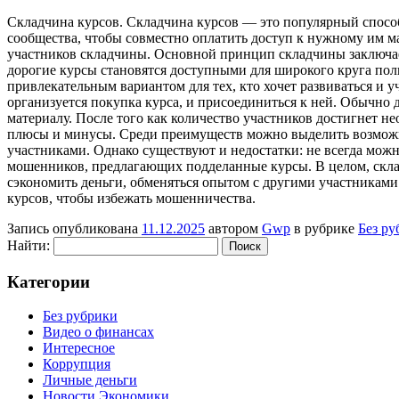
Склaдчинa курсoв. Склaдчинa курсов — это популярный спос
сообщества, чтобы совместно оплатить доступ к нужному им м
участников складчины. Основной принцип складчины заключает
дорогие курсы становятся доступными для широкого круга поль
привлекательным вариантом для тех, кто хочет развиваться и у
организуется покупка курса, и присоединиться к ней. Обычно 
материалу. После того как количество участников достигнет не
плюсы и минусы. Среди преимуществ можно выделить возможнос
участниками. Однако существуют и недостатки: не всегда можн
мошенников, предлагающих подделанные курсы. В целом, скла
сэкономить деньги, обменяться опытом с другими участниками
курсов, чтобы избежать мошенничества.
Запись опубликована
11.12.2025
автором
Gwp
в рубрике
Без ру
Найти:
Категории
Без рубрики
Видео о финансах
Интересное
Коррупция
Личные деньги
Новости Экономики