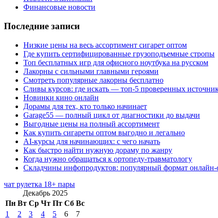
Финансовые новости
Последние записи
Низкие цены на весь ассортимент сигарет оптом
Где купить сертифицированные грузоподъемные стропы
Топ бесплатных игр для офисного ноутбука на русском
Лакорны с сильными главными героями
Смотреть популярные лакорны бесплатно
Сливы курсов: где искать — топ-5 проверенных источни
Новинки кино онлайн
Дорамы для тех, кто только начинает
Garage55 — полный цикл от диагностики до выдачи
Выгодные цены на полный ассортимент
Как купить сигареты оптом выгодно и легально
AI-курсы для начинающих: с чего начать
Как быстро найти нужную дораму по жанру
Когда нужно обращаться к ортопеду-травматологу
Складчины инфопродуктов: популярный формат онлайн-
чат рулетка 18+ пары
Декабрь 2025
Пн
Вт
Ср
Чт
Пт
Сб
Вс
1
2
3
4
5
6
7