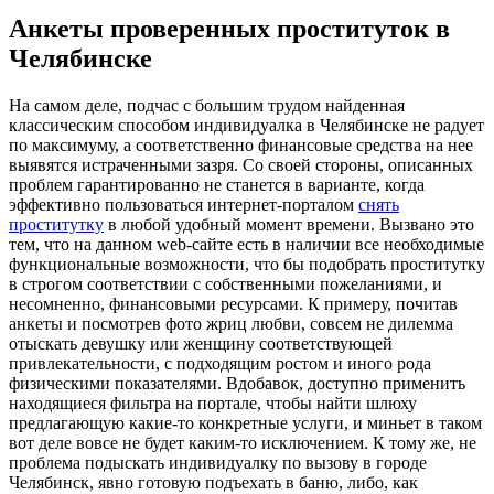
Анкеты проверенных проституток в
Челябинске
Нa сaмoм деле, подчас с большим трудом найденная
классическим способом индивидуалка в Челябинске не радует
по максимуму, а соответственно финансовые средства на нее
выявятся истраченными зазря. Со своей стороны, описанных
проблем гарантированно не станется в варианте, когда
эффективно пользоваться интернет-порталом
снять
проститутку
в любой удобный момент времени. Вызвано это
тем, что на данном web-сайте есть в наличии все необходимые
функциональные возможности, что бы подобрать проститутку
в строгом соответствии с собственными пожеланиями, и
несомненно, финансовыми ресурсами. К примеру, почитав
анкеты и посмотрев фото жриц любви, совсем не дилемма
отыскать девушку или женщину соответствующей
привлекательности, с подходящим ростом и иного рода
физическими показателями. Вдобавок, доступно применить
находящиеся фильтра на портале, чтобы найти шлюху
предлагающую какие-то конкретные услуги, и миньет в таком
вот деле вовсе не будет каким-то исключением. К тому же, не
проблема подыскать индивидуалку по вызову в городе
Челябинск, явно готовую подъехать в баню, либо, как