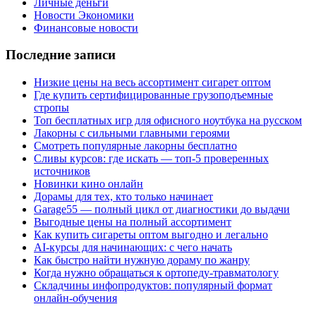
Личные деньги
Новости Экономики
Финансовые новости
Последние записи
Низкие цены на весь ассортимент сигарет оптом
Где купить сертифицированные грузоподъемные
стропы
Топ бесплатных игр для офисного ноутбука на русском
Лакорны с сильными главными героями
Смотреть популярные лакорны бесплатно
Сливы курсов: где искать — топ-5 проверенных
источников
Новинки кино онлайн
Дорамы для тех, кто только начинает
Garage55 — полный цикл от диагностики до выдачи
Выгодные цены на полный ассортимент
Как купить сигареты оптом выгодно и легально
AI-курсы для начинающих: с чего начать
Как быстро найти нужную дораму по жанру
Когда нужно обращаться к ортопеду-травматологу
Складчины инфопродуктов: популярный формат
онлайн-обучения