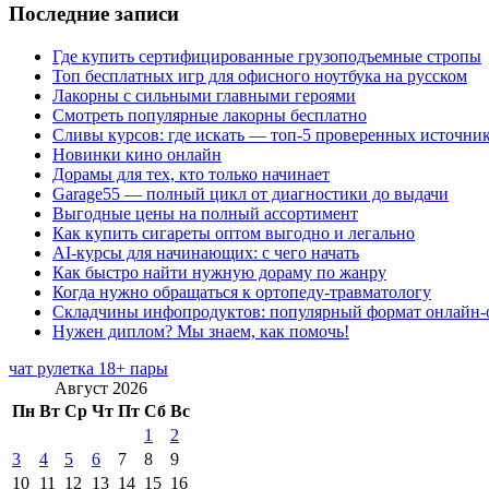
Последние записи
Где купить сертифицированные грузоподъемные стропы
Топ бесплатных игр для офисного ноутбука на русском
Лакорны с сильными главными героями
Смотреть популярные лакорны бесплатно
Сливы курсов: где искать — топ-5 проверенных источни
Новинки кино онлайн
Дорамы для тех, кто только начинает
Garage55 — полный цикл от диагностики до выдачи
Выгодные цены на полный ассортимент
Как купить сигареты оптом выгодно и легально
AI-курсы для начинающих: с чего начать
Как быстро найти нужную дораму по жанру
Когда нужно обращаться к ортопеду-травматологу
Складчины инфопродуктов: популярный формат онлайн-
Нужен диплом? Мы знаем, как помочь!
чат рулетка 18+ пары
Август 2026
Пн
Вт
Ср
Чт
Пт
Сб
Вс
1
2
3
4
5
6
7
8
9
10
11
12
13
14
15
16