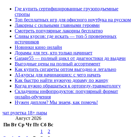
Где купить сертифицированные грузоподъемные
стропы
Топ бесплатных игр для офисного ноутбука на русском
Лакорны с сильными главными героями
Смотреть популярные лакорны бесплатно
Сливы курсов: где искать — топ-5 проверенных
источников
Новинки кино онлайн
Дорамы для тех, кто только начинает
Garage55 — полный цикл от диагностики до выдачи
Выгодные цены на полный ассортимент
Как купить сигареты оптом выгодно и легально
AI-курсы для начинающих: с чего начать
Как быстро найти нужную дораму по жанру
Когда нужно обращаться к ортопеду-травматологу
Складчины инфопродуктов: популярный формат
онлайн-обучения
Нужен диплом? Мы знаем, как помочь!
чат рулетка 18+ пары
Август 2026
Пн
Вт
Ср
Чт
Пт
Сб
Вс
1
2