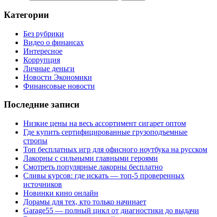
Категории
Без рубрики
Видео о финансах
Интересное
Коррупция
Личные деньги
Новости Экономики
Финансовые новости
Последние записи
Низкие цены на весь ассортимент сигарет оптом
Где купить сертифицированные грузоподъемные
стропы
Топ бесплатных игр для офисного ноутбука на русском
Лакорны с сильными главными героями
Смотреть популярные лакорны бесплатно
Сливы курсов: где искать — топ-5 проверенных
источников
Новинки кино онлайн
Дорамы для тех, кто только начинает
Garage55 — полный цикл от диагностики до выдачи