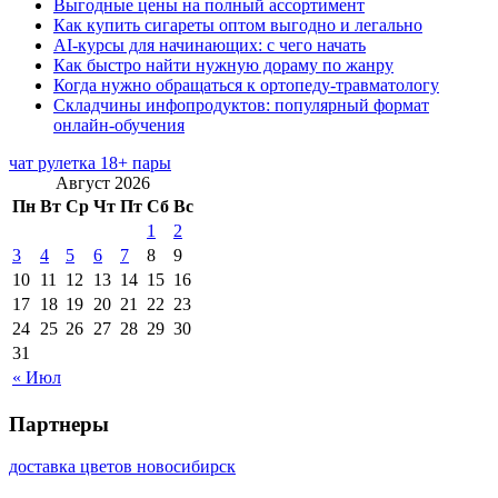
Выгодные цены на полный ассортимент
Как купить сигареты оптом выгодно и легально
AI-курсы для начинающих: с чего начать
Как быстро найти нужную дораму по жанру
Когда нужно обращаться к ортопеду-травматологу
Складчины инфопродуктов: популярный формат
онлайн-обучения
чат рулетка 18+ пары
Август 2026
Пн
Вт
Ср
Чт
Пт
Сб
Вс
1
2
3
4
5
6
7
8
9
10
11
12
13
14
15
16
17
18
19
20
21
22
23
24
25
26
27
28
29
30
31
« Июл
Партнеры
доставка цветов новосибирск