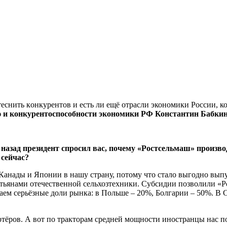
снить кoнкурeнтoв и eсть ли ещё отрасли экономики России, ко
и конкурентоспособности экономики РФ Константин Бабкин
 назад президент спросил вас, почему «Ростсельмаш» произво
 сейчас?
Канады и Японии в нашу страну, потому что стало выгодно вып
тьянами отечественной сельхозтехники. Субсидии позволили «Ро
ем серьёзные доли рынка: в Польше – 20%, Болгарии – 50%. В С
ёров. А вот по тракторам средней мощности иностранцы нас п