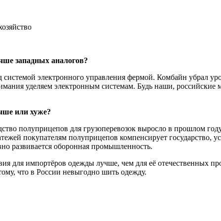
хозяйство
учше западных аналогов?
над системой электронного управления фермой. Комбайн убрал у
имания уделяем электронным системам. Будь наши, российские 
учше или хуже?
во полуприцепов для грузоперевозок выросло в прошлом году в 
латежей покупателям полуприцепов компенсирует государство, 
вно развивается оборонная промышленность.
овия для импортёров одежды лучше, чем для её отечественных п
тому, что в России невыгодно шить одежду.