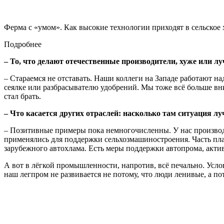
Ферма c «умом». Как высокие технологии приходят в сельское 
Подробнее
– То, что делают отечественные производители, хуже или л
– Стараемся не отставать. Наши коллеги на Западе работают 
сеялке или разбрасывателю удобрений. Мы тоже всё больше вн
стал брать.
– Что касается других отраслей: насколько там ситуация л
– Позитивные примеры пока немногочисленны. У нас производст
применялись для поддержки сельхозмашино­строения. Часть п
зарубежного автохлама. Есть меры поддержки автопрома, акти
А вот в лёгкой промышленности, напротив, всё печально. Усл
наш легпром не развивается не потому, что люди ленивые, а по