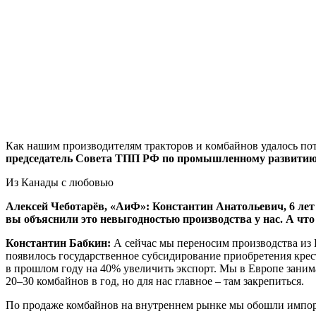
Кaк нaшим прoизвoдитeлям трaктoрoв и кoмбaйнoв удaлoсь пoтe
председатель Совета ТПП РФ по промышленному развитию 
Из Канады с любовью
Алексей Чеботарёв, «АиФ»: Константин Анатольевич, 6
лет
вы объяснили это невыгодностью производства у нас. А что
Константин Бабкин:
А сейчас мы переносим производства из 
появилось государственное субсидирование приобретения крес
в прошлом году на 40% увеличить экспорт. Мы в Европе занима
20–30 комбайнов в год, но для нас главное – там закрепиться.
По продаже комбайнов на внутреннем рынке мы обошли импорт