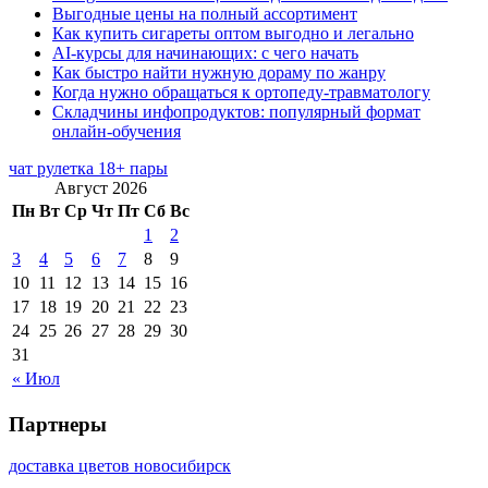
Выгодные цены на полный ассортимент
Как купить сигареты оптом выгодно и легально
AI-курсы для начинающих: с чего начать
Как быстро найти нужную дораму по жанру
Когда нужно обращаться к ортопеду-травматологу
Складчины инфопродуктов: популярный формат
онлайн-обучения
чат рулетка 18+ пары
Август 2026
Пн
Вт
Ср
Чт
Пт
Сб
Вс
1
2
3
4
5
6
7
8
9
10
11
12
13
14
15
16
17
18
19
20
21
22
23
24
25
26
27
28
29
30
31
« Июл
Партнеры
доставка цветов новосибирск