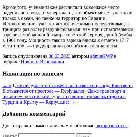
Кроме того, учёные также рассчитали возможное место
падения астероида и утверждают, что объект может упасть не
только в океан, но также на территорию Евразии.
«Столкновение сулит катастрофическими последствиями, в
тридцать раз более разрушительными чем при испытательном
взрыве самой мощной в мире советской термоядерной бомбы
в 1961 году. Мощность такого взрыва близка к отметке 1717
мегатонн», — предупредили российские специалисты.
Запись опубликована
08.03.2023
автором
adminGWP
в
рубрике
Новости Экономики
.
Навигация по записям
←
«Даже не думает об этом»: стало известно, когда Елизавета
II откажется от престола — Replyua.net
«Даже транспорт и
питание»: российский турист сравнил стоимость отдыха в
Турции и Крыму — Replyua.net
→
Добавить комментарий
Для отправки комментария вам необходимо
авторизоваться
.
Найти: