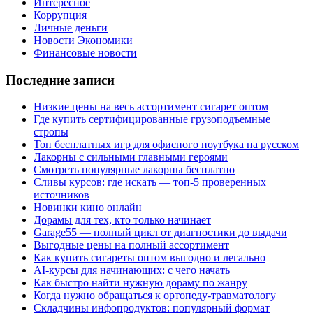
Интересное
Коррупция
Личные деньги
Новости Экономики
Финансовые новости
Последние записи
Низкие цены на весь ассортимент сигарет оптом
Где купить сертифицированные грузоподъемные
стропы
Топ бесплатных игр для офисного ноутбука на русском
Лакорны с сильными главными героями
Смотреть популярные лакорны бесплатно
Сливы курсов: где искать — топ-5 проверенных
источников
Новинки кино онлайн
Дорамы для тех, кто только начинает
Garage55 — полный цикл от диагностики до выдачи
Выгодные цены на полный ассортимент
Как купить сигареты оптом выгодно и легально
AI-курсы для начинающих: с чего начать
Как быстро найти нужную дораму по жанру
Когда нужно обращаться к ортопеду-травматологу
Складчины инфопродуктов: популярный формат