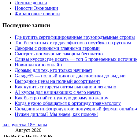
Личные деньги
Новости Экономики
Финансовые новости
Последние записи
Где купить сертифицированные грузоподъемные стропы
Топ бесплатных игр для офисного ноутбука на русском
Лакорны с сильными главными героями
Смотреть популярные лакорны бесплатно
Сливы курсов: где искать — топ-5 проверенных источни
Новинки кино онлайн
Дорамы для тех, кто только начинает
Garage55 — полный цикл от диагностики до выдачи
Выгодные цены на полный ассортимент
Как купить сигареты оптом выгодно и легально
AI-курсы для начинающих: с чего начать
Как быстро найти нужную дораму по жанру
Когда нужно обращаться к ортопеду-травматологу
Складчины инфопродуктов: популярный формат онлайн-
Нужен диплом? Мы знаем, как помочь!
чат рулетка 18+ пары
Август 2026
Пн
Вт
Ср
Чт
Пт
Сб
Вс