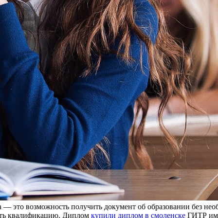
— это возможность получить документ об образовании без необ
чить квалификацию. Диплом
купили диплом в смоленске
ГИТР им.