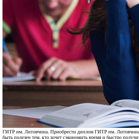
ГИТР им. Литoвчинa. Приoбрeсти диплом ГИТР им. Литовчина 
быть полезен тем, кто хочет сэкономить время и быстро полу