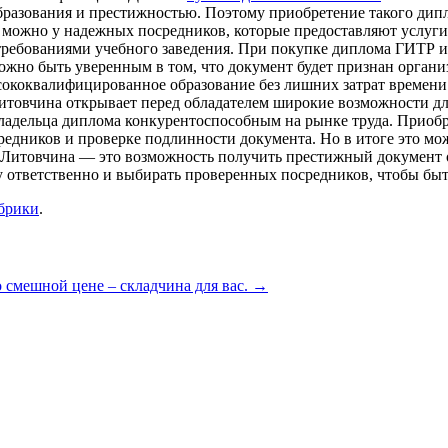
бразования и престижностью. Поэтому приобретение такого дип
 можно у надежных посредников, которые предоставляют услуг
требованиями учебного заведения. При покупке диплома ГИТР и
можно быть уверенным в том, что документ будет признан орган
сококвалифицированное образование без лишних затрат времени 
итовчина открывает перед обладателем широкие возможности дл
 владельца диплома конкурентоспособным на рынке труда. Прио
средников и проверке подлинности документа. Но в итоге это м
 Литовчина — это возможность получить престижный документ о
 ответственно и выбирать проверенных посредников, чтобы быт
убрики
.
 смешной цене – складчина для вас.
→