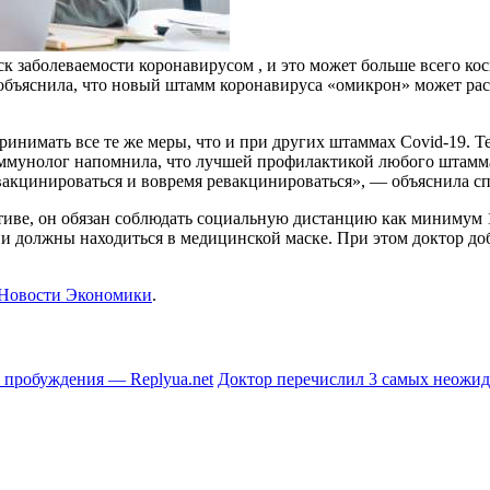
 заболеваемости коронавирусом , и это может больше всего кос
 объяснила, что новый штамм коронавируса «омикрон» может рас
нимать все те же меры, что и при других штаммах Сovid-19. Те
ммунолог напомнила, что лучшей профилактикой любого штамма
 вакцинироваться и вовремя ревакцинироваться», — объяснила с
ективе, он обязан соблюдать социальную дистанцию как минимум 
ни должны находиться в медицинской маске. При этом доктор доба
Новости Экономики
.
е пробуждения — Replyua.net
Доктор перечислил 3 самых неожид