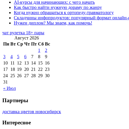
AI-курсы для начинающих: с чего начать
Как быстро найти нужную дораму по жанру
Когда нужно обращаться к ортопеду-травматологу
Складчины инфопродуктов: популярный формат онлайн-
Нужен диплом? Мы знаем, как помочь!
чат рулетка 18+ пары
Август 2026
Пн
Вт
Ср
Чт
Пт
Сб
Вс
1
2
3
4
5
6
7
8
9
10
11
12
13
14
15
16
17
18
19
20
21
22
23
24
25
26
27
28
29
30
31
« Июл
Партнеры
доставка цветов новосибирск
Интересное