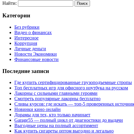
Найти:
Категории
Без рубрики
Видео о финансах
Интересное
Коррупция
Личные деньги
Новости Экономики
Финансовые новости
Последние записи
Где купить сертифицированные грузоподъемные стропы
Топ бесплатных игр для офисного ноутбука на русском
Лакорны с сильными главными героями
Смотреть популярные лакорны бесплатно
Сливы курсов: где искать — топ-5 проверенных источни
Новинки кино онлайн
Дорамы для тех, кто только начинает
Garage55 — полный цикл от диагностики до выдачи
Выгодные цены на полный ассортимент
Как купить сигареты оптом выгодно и легально