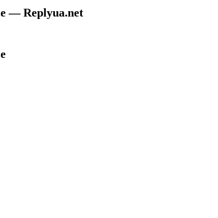
е — Replyua.net
е