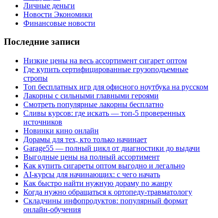
Личные деньги
Новости Экономики
Финансовые новости
Последние записи
Низкие цены на весь ассортимент сигарет оптом
Где купить сертифицированные грузоподъемные
стропы
Топ бесплатных игр для офисного ноутбука на русском
Лакорны с сильными главными героями
Смотреть популярные лакорны бесплатно
Сливы курсов: где искать — топ-5 проверенных
источников
Новинки кино онлайн
Дорамы для тех, кто только начинает
Garage55 — полный цикл от диагностики до выдачи
Выгодные цены на полный ассортимент
Как купить сигареты оптом выгодно и легально
AI-курсы для начинающих: с чего начать
Как быстро найти нужную дораму по жанру
Когда нужно обращаться к ортопеду-травматологу
Складчины инфопродуктов: популярный формат
онлайн-обучения