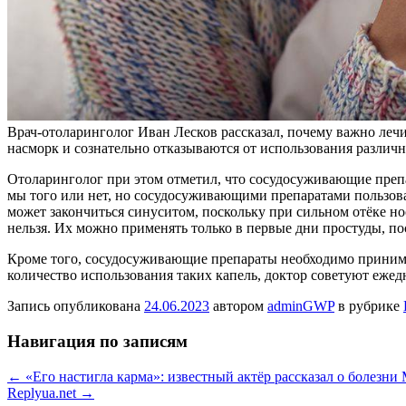
Врач-отоларинголог Иван Лесков рассказал, почему важно лечи
насморк и сознательно отказываются от использования различн
Отоларинголог при этом отметил, что сосудосуживающие препар
мы того или нет, но сосудосуживающими препаратами пользова
может закончиться синуситом, поскольку при сильном отёке но
нельзя. Их можно применять только в первые дни простуды, п
Кроме того, сосудосуживающие препараты необходимо принима
количество использования таких капель, доктор советуют еж
Запись опубликована
24.06.2023
автором
adminGWP
в рубрике
Навигация по записям
←
«Его настигла карма»: известный актёр рассказал о болезни 
Replyua.net
→