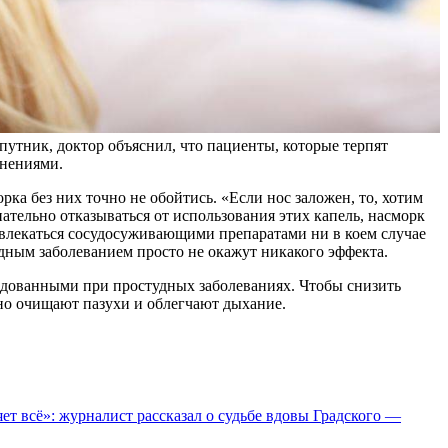
путник, доктор объяснил, что пациенты, которые терпят
жнениями.
а без них точно не обойтись. «Если нос заложен, то, хотим
ательно отказываться от использования этих капель, насморк
 увлекаться сосудосуживающими препаратами ни в коем случае
дным заболеванием просто не окажут никакого эффекта.
ндованными при простудных заболеваниях. Чтобы снизить
но очищают пазухи и облегчают дыхание.
яет всё»: журналист рассказал о судьбе вдовы Градского —