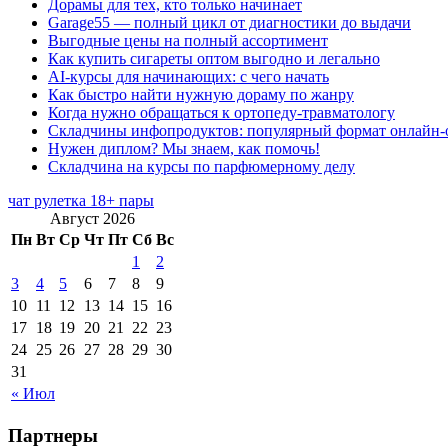
Дорамы для тех, кто только начинает
Garage55 — полный цикл от диагностики до выдачи
Выгодные цены на полный ассортимент
Как купить сигареты оптом выгодно и легально
AI-курсы для начинающих: с чего начать
Как быстро найти нужную дораму по жанру
Когда нужно обращаться к ортопеду-травматологу
Складчины инфопродуктов: популярный формат онлайн-
Нужен диплом? Мы знаем, как помочь!
Складчина на курсы по парфюмерному делу
чат рулетка 18+ пары
Август 2026
Пн
Вт
Ср
Чт
Пт
Сб
Вс
1
2
3
4
5
6
7
8
9
10
11
12
13
14
15
16
17
18
19
20
21
22
23
24
25
26
27
28
29
30
31
« Июл
Партнеры