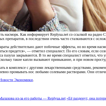
ть насморк. Как информирует Replyua.net со ссылкой на радио С
ых препаратов, в последствии очень часто сталкиваются с осло
аты действительно дают побочные эффекты, но во время насморк
ться придется», — отметил специалист. По его словам,
если созн
са пазухи закрываются. В то же время специалист отметил, что
оскольку такие капли вызывают привыкание, и при новом просту
ть в комплексе с другими лекарственными средствами, рекоме
едневно промывать нос любыми солевыми растворами. Они отлич
Новости Экономики
.
Малахова из-за его работы — Replyua.net
«Её разденут, она потер