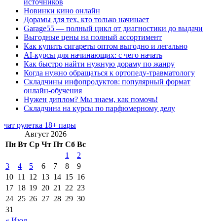
источников
Новинки кино онлайн
Дорамы для тех, кто только начинает
Garage55 — полный цикл от диагностики до выдачи
Выгодные цены на полный ассортимент
Как купить сигареты оптом выгодно и легально
AI-курсы для начинающих: с чего начать
Как быстро найти нужную дораму по жанру
Когда нужно обращаться к ортопеду-травматологу
Складчины инфопродуктов: популярный формат
онлайн-обучения
Нужен диплом? Мы знаем, как помочь!
Складчина на курсы по парфюмерному делу
чат рулетка 18+ пары
Август 2026
Пн
Вт
Ср
Чт
Пт
Сб
Вс
1
2
3
4
5
6
7
8
9
10
11
12
13
14
15
16
17
18
19
20
21
22
23
24
25
26
27
28
29
30
31
« Июл