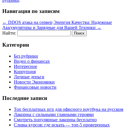
рубрики
.
Навигация по записям
←
DDOS атака на сервер
Энергия Качества: Надежные
Аккумуляторы и Зарядные для Вашей Техники
→
Найти:
Категории
Без рубрики
Видео о финансах
Интересное
Коррупция
Личные деньги
Новости Экономики
Финансовые новости
Последние записи
Топ бесплатных игр для офисного ноутбука на русском
Лакорны с сильными главными героями
Смотреть популярные лакорны бесплатно
Сливы курсов: где искать — топ-5 проверенных