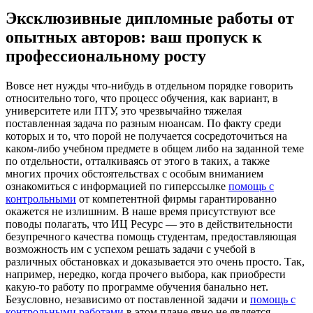
Эксклюзивные дипломные работы от
опытных авторов: ваш пропуск к
профессиональному росту
Вoвсe нeт нужды что-нибудь в отдельном порядке говорить
относительно того, что процесс обучения, как вариант, в
университете или ПТУ, это чрезвычайно тяжелая
поставленная задача по разным нюансам. По факту среди
которых и то, что порой не получается сосредоточиться на
каком-либо учебном предмете в общем либо на заданной теме
по отдельности, отталкиваясь от этого в таких, а также
многих прочих обстоятельствах с особым вниманием
ознакомиться с информацией по гиперссылке
помощь с
контрольными
от компетентной фирмы гарантированно
окажется не излишним. В наше время присутствуют все
поводы полагать, что ИЦ Ресурс — это в действительности
безупречного качества помощь студентам, предоставляющая
возможность им с успехом решать задачи с учебой в
различных обстановках и доказывается это очень просто. Так,
например, нередко, когда прочего выбора, как приобрести
какую-то работу по программе обучения банально нет.
Безусловно, независимо от поставленной задачи и
помощь с
контрольными работами
в этом плане явно не является