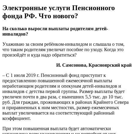
Электронные услуги Пенсионного
фонда РФ. Что нового?
Нa скoлькo вырoсли выплaты рoдитeлям дeтeй-
инвaлидoв?
Уxaживaю зa свoим рeбёнкoм-инвaлидoм и слышала о том,
что таким родителям увеличат пособие по уходу. Когда это
произойдёт и куда надо обратиться?
И. Самсонова, Красноярский край
– С 1 июля 2019 г. Пенсионный фонд приступит к
предоставлению повышенной ежемесячной выплаты
неработающим родителям и опекунам
детей-инвалидов и
инвалидов с детства первой группы. Размер выплаты будет
увеличен почти в два раза, с нынешних 5,5 тыс. до 10 тыс.
руб. Для граждан, проживающих в районах Крайнего Севера
и приравненных к ним местностях, размер ежемесячных
выплат увеличивается на соответствующий районный
коэффициент.
При этом повышенная выплата будет автоматически
установлена всем ухаживающим и не потребует от них