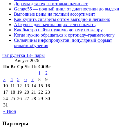
Дорамы для тех, кто только начинает
Garage55 — полный цикл от диагностики до выдачи
Выгодные цены на полный ассортимент
Как купить сигареты оптом выгодно и легально
AI-курсы для начинающих: с чего начать
Как быстро найти нужную дораму по жанру
Когда нужно обращаться к ортопеду-травматологу
Складчины инфопродуктов: популярный формат
онлайн-обучения
чат рулетка 18+ пары
Август 2026
Пн
Вт
Ср
Чт
Пт
Сб
Вс
1
2
3
4
5
6
7
8
9
10
11
12
13
14
15
16
17
18
19
20
21
22
23
24
25
26
27
28
29
30
31
« Июл
Партнеры