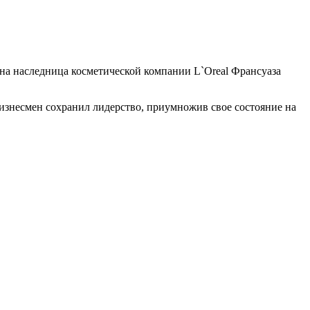
на наследница косметической компании L`Oreal Франсуаза
у бизнесмен сохранил лидерство, приумножив свое
состояние на