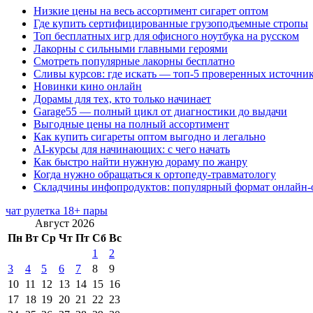
Низкие цены на весь ассортимент сигарет оптом
Где купить сертифицированные грузоподъемные стропы
Топ бесплатных игр для офисного ноутбука на русском
Лакорны с сильными главными героями
Смотреть популярные лакорны бесплатно
Сливы курсов: где искать — топ-5 проверенных источни
Новинки кино онлайн
Дорамы для тех, кто только начинает
Garage55 — полный цикл от диагностики до выдачи
Выгодные цены на полный ассортимент
Как купить сигареты оптом выгодно и легально
AI-курсы для начинающих: с чего начать
Как быстро найти нужную дораму по жанру
Когда нужно обращаться к ортопеду-травматологу
Складчины инфопродуктов: популярный формат онлайн-
чат рулетка 18+ пары
Август 2026
Пн
Вт
Ср
Чт
Пт
Сб
Вс
1
2
3
4
5
6
7
8
9
10
11
12
13
14
15
16
17
18
19
20
21
22
23