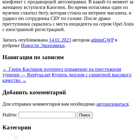
конфликт с продавщицей автозаправки. В какой-то момент за
женщину вступился Капелюх. Во время потасовки один из
мужчин схватил биту, которая стояла на витрине магазина, и
ударил ею сотрудника СБУ по голове. После драки
преступники скрылись с места инцидента на сером Оpel Astra
с иностранной регистрацией.
Запись опубликована
14.01.2023
автором
adminGWP
в
рубрике
Новости Экономики
.
Навигация по записям
←
Гарри Каспаров потерпел поражение на престижном
турнире — Replyua.net
Купить диплом с гарантией высокого
качества
→
Добавить комментарий
Для отправки комментария вам необходимо
авторизоваться
.
Найти:
Категории