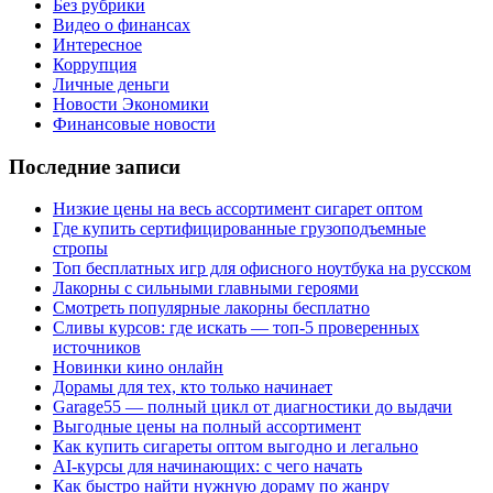
Без рубрики
Видео о финансах
Интересное
Коррупция
Личные деньги
Новости Экономики
Финансовые новости
Последние записи
Низкие цены на весь ассортимент сигарет оптом
Где купить сертифицированные грузоподъемные
стропы
Топ бесплатных игр для офисного ноутбука на русском
Лакорны с сильными главными героями
Смотреть популярные лакорны бесплатно
Сливы курсов: где искать — топ-5 проверенных
источников
Новинки кино онлайн
Дорамы для тех, кто только начинает
Garage55 — полный цикл от диагностики до выдачи
Выгодные цены на полный ассортимент
Как купить сигареты оптом выгодно и легально
AI-курсы для начинающих: с чего начать
Как быстро найти нужную дораму по жанру