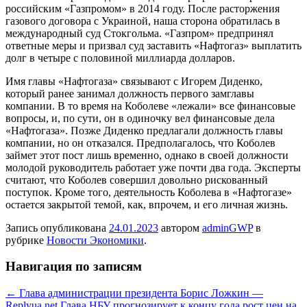
российским «Газпромом» в 2014 году. После расторжения
газового договора с Украиной, наша сторона обратилась в
международный суд Стокгольма. «Газпром» предпринял
ответные меры и призвал суд заставить «Нафтогаз» выплатить
долг в четыре с половиной миллиарда долларов.
Имя главы «Нафтогаза» связывают с Игорем Диденко,
который ранее занимал должность первого замглавы
компании. В то время на Коболеве «лежали» все финансовые
вопросы, и, по сути, он в одиночку вел финансовые дела
«Нафтогаза». Позже Диденко предлагали должность главы
компании, но он отказался. Предполагалось, что Коболев
займет этот пост лишь временно, однако в своей должности
молодой руководитель работает уже почти два года. Эксперты
считают, что Коболев совершил довольно рискованный
поступок. Кроме того, деятельность Коболева в «Нафтогазе»
остается закрытой темой, как, впрочем, и его личная жизнь.
Запись опубликована
24.01.2023
автором
adminGWP
в
рубрике
Новости Экономики
.
Навигация по записям
←
Глава администрации президента Борис Ложкин —
Replyua.net
Глава НБУ прогнозирует к концу года рост цен на