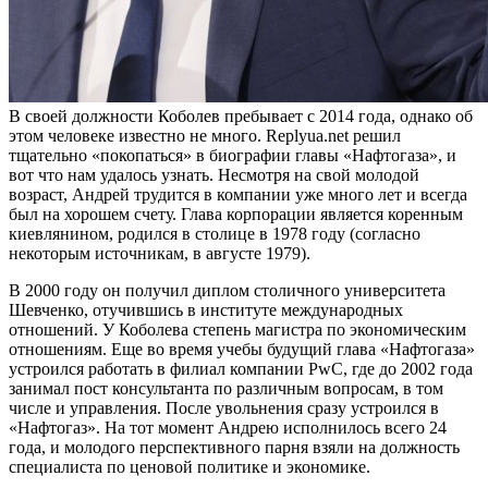
В своей должности Коболев пребывает с 2014 года, однако об
этом человеке известно не много. Replyua.net решил
тщательно «покопаться» в биографии главы «Нафтогаза», и
вот что нам удалось узнать. Несмотря на свой молодой
возраст, Андрей трудится в компании уже много лет и всегда
был на хорошем счету. Глава корпорации является коренным
киевлянином, родился в столице в 1978 году (согласно
некоторым источникам, в августе 1979).
В 2000 году он получил диплом столичного университета
Шевченко, отучившись в институте международных
отношений. У Коболева степень магистра по экономическим
отношениям. Еще во время учебы будущий глава «Нафтогаза»
устроился работать в филиал компании PwC, где до 2002 года
занимал пост консультанта по различным вопросам, в том
числе и управления. После увольнения сразу устроился в
«Нафтогаз». На тот момент Андрею исполнилось всего 24
года, и молодого перспективного парня взяли на должность
специалиста по ценовой политике и экономике.