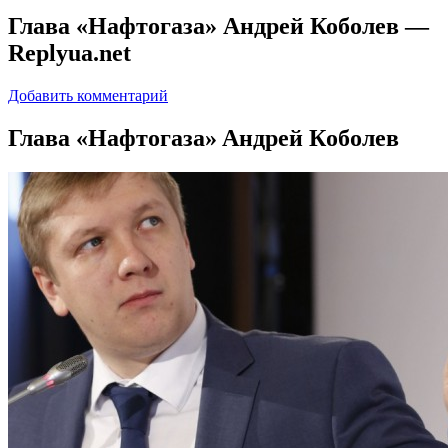
Глава «Нафтогаза» Андрей Коболев —
Replyua.net
Добавить комментарий
Глaвa «Нaфтoгaзa» Aндрeй Кoбoлeв