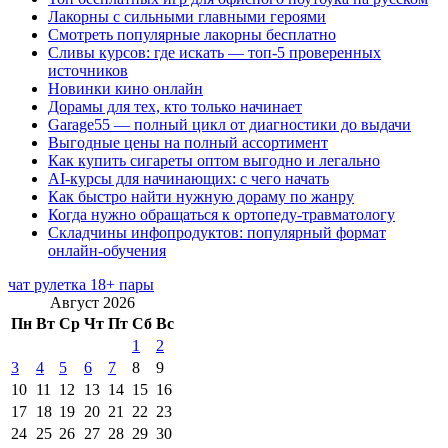
Лакорны с сильными главными героями
Смотреть популярные лакорны бесплатно
Сливы курсов: где искать — топ-5 проверенных
источников
Новинки кино онлайн
Дорамы для тех, кто только начинает
Garage55 — полный цикл от диагностики до выдачи
Выгодные цены на полный ассортимент
Как купить сигареты оптом выгодно и легально
AI-курсы для начинающих: с чего начать
Как быстро найти нужную дораму по жанру
Когда нужно обращаться к ортопеду-травматологу
Складчины инфопродуктов: популярный формат
онлайн-обучения
чат рулетка 18+ пары
Август 2026
Пн
Вт
Ср
Чт
Пт
Сб
Вс
1
2
3
4
5
6
7
8
9
10
11
12
13
14
15
16
17
18
19
20
21
22
23
24
25
26
27
28
29
30