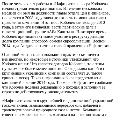
После четырех лет работы в «Нафтогазе» карьера Коболева
начала стремительно развиваться. В течение нескольких
месяцев он был на должности главы отдела цен и финансов,
после чего в 2008 году занял должность помощника главы
правления компании. Этот пост Коболев занимал до 2010
года, а затем его назначили вести партнерские дела в
инвестиционной группе «Айа Капитал». Некоторое время
Коболев принимал активное участие в реструктуризации
долга компании способом обмена еврооблигаций. Весной
2014 года Андрея назначили главой правления «Нафтогаза».
О личной жизни главы компании практически ничего
неизвестно, но некоторые источники утверждают, что
Коболев женат. Что касается доходов Коболева, то с этим
пунктом все более-менее понятно. Оклад главы одной из
крупнейших украинских компаний составляет 26 тысяч
гривен в месяц. Такая информация была предоставлена
компанией в конце 2014 года. Также в «Нафтогазе» сообщали,
что Коболев подавал декларацию о доходах и заполнил ее
строго по действующему законодательству.
«Нафтогаз» является крупнейшей и единственной украинской
госкомпанией, занимающейся переработкой, добычей и
транспортировкой природного газа и нефти. Компания
известна в мире скандальным делом о разрыве контракта с