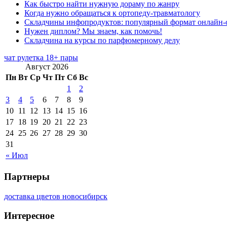
Как быстро найти нужную дораму по жанру
Когда нужно обращаться к ортопеду-травматологу
Складчины инфопродуктов: популярный формат онлайн-
Нужен диплом? Мы знаем, как помочь!
Складчина на курсы по парфюмерному делу
чат рулетка 18+ пары
Август 2026
Пн
Вт
Ср
Чт
Пт
Сб
Вс
1
2
3
4
5
6
7
8
9
10
11
12
13
14
15
16
17
18
19
20
21
22
23
24
25
26
27
28
29
30
31
« Июл
Партнеры
доставка цветов новосибирск
Интересное