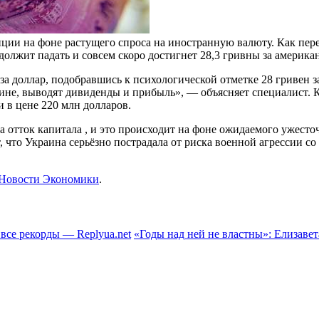
иции на фоне растущего спроса на иностранную валюту. Как пер
олжит падать и совсем скоро достигнет 28,3 гривны за америка
н за доллар, подобравшись к психологической отметке 28 гривен
ине, выводят дивиденды и прибыль», — объясняет специалист.
К
 в цене 220 млн долларов.
 отток капитала , и это происходит на фоне ожидаемого ужест
 что Украина серьёзно пострадала от риска военной агрессии со
Новости Экономики
.
все рекорды — Replyua.net
«Годы над ней не властны»: Елизаве