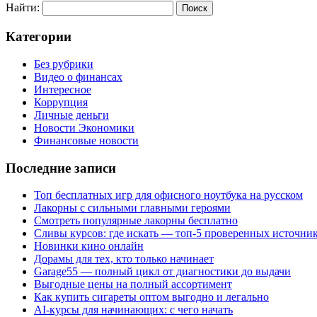
Найти:
Категории
Без рубрики
Видео о финансах
Интересное
Коррупция
Личные деньги
Новости Экономики
Финансовые новости
Последние записи
Топ бесплатных игр для офисного ноутбука на русском
Лакорны с сильными главными героями
Смотреть популярные лакорны бесплатно
Сливы курсов: где искать — топ-5 проверенных источни
Новинки кино онлайн
Дорамы для тех, кто только начинает
Garage55 — полный цикл от диагностики до выдачи
Выгодные цены на полный ассортимент
Как купить сигареты оптом выгодно и легально
AI-курсы для начинающих: с чего начать