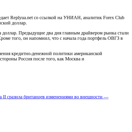
едает Replyua.net со ссылкой на УНИАН, аналитик Forex Club
нский доллар.
 за доллар. Предыдущие два дня главным драйвером рынка стали
роме того, он напомнил, что с начала года портфель ОВГЗ в
очения кредитно-денежной политики американской
 стороны Россия после того, как Москва и
та II сразила британцев изменениями во внешности —