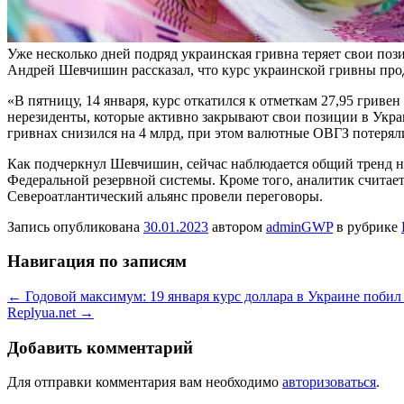
Уже несколько дней подряд украинская гривна теряет свои поз
Андрей Шевчишин рассказал, что курс украинской гривны прод
«В пятницу, 14 января, курс откатился к отметкам 27,95 гриве
нерезиденты, которые активно закрывают свои позиции в Укра
гривнах снизился на 4 млрд, при этом валютные ОВГЗ потеряли
Как подчеркнул Шевчишин, сейчас наблюдается общий тренд на
Федеральной резервной системы. Кроме того, аналитик считает,
Североатлантический альянс провели переговоры.
Запись опубликована
30.01.2023
автором
adminGWP
в рубрике
Навигация по записям
←
Годовой максимум: 19 января курс доллара в Украине побил 
Replyua.net
→
Добавить комментарий
Для отправки комментария вам необходимо
авторизоваться
.