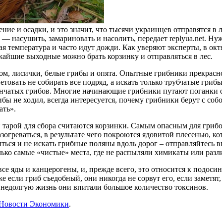
 и осадки, и это значит, что тысячи украинцев отправятся в ле
 — насушить, замариновать и насолить, передает replyua.net. Н
я температура и часто идут дожди. Как уверяют эксперты, в окт
ижайшие выходные можно брать корзинку
и отправляться в лес.
м, лисички, белые грибы и опята. Опытные грибники прекрасно 
етовать не собирать все подряд, а искать только трубчатые гриб
стинчатых грибов. Многие начинающие грибники путают поганки
бы не ходил, всегда интересуется, почему грибники берут с собо
ать».
 тарой для сбора считаются корзинки. Самым опасным для грибов
зогреваться, в результате чего покроются ядовитой плесенью, ко
иться и не искать грибные поляны вдоль дорог – отправляйтесь 
лько самые «чистые» места, где не распыляли химикаты или раз
е яды и канцерогены, и, прежде всего, это относится к подосин
если гриб съедобный, они никогда не сорвут его, если заметят
ою недолгую жизнь они впитали большое количество токсинов.
Новости Экономики
.