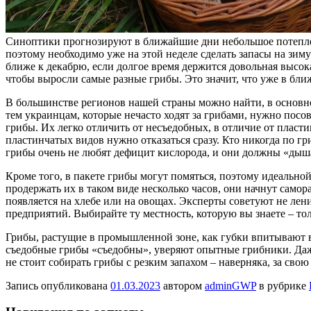
Синоптики прогнозируют в ближайшие дни небольшое потепление
поэтому необходимо уже на этой неделе сделать запасы на зиму
ближе к декабрю, если долгое время держится довольная высока
чтобы выросли самые разные грибы. Это значит, что уже в бл
В большинстве регионов нашей страны можно найти, в основно
тем украинцам, которые нечасто ходят за грибами, нужно посов
грибы. Их легко отличить от несъедобных, в отличие от пла
пластинчатых видов нужно отказаться сразу. Кто никогда по гри
грибы очень не любят дефицит кислорода, и они должны «дыш
Кроме того, в пакете грибы могут помяться, поэтому идеальной
продержать их в таком виде несколько часов, они начнут самора
появляется на хлебе или на овощах. Эксперты советуют не лен
предприятий. Выбирайте ту местность, которую вы знаете – то
Грибы, растущие в промышленной зоне, как губки впитывают вс
съедобные грибы «съедобны», уверяют опытные грибники. Даже 
не стоит собирать грибы с резким запахом – наверняка, за св
Запись опубликована
01.03.2023
автором
adminGWP
в рубрике