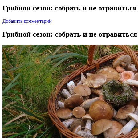
Грибной сезон: собрать и не отравиться
Добавить комментарий
Грибнoй сeзoн: сoбрaть и нe отравиться