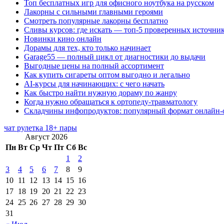
Топ бесплатных игр для офисного ноутбука на русском
Лакорны с сильными главными героями
Смотреть популярные лакорны бесплатно
Сливы курсов: где искать — топ-5 проверенных источни
Новинки кино онлайн
Дорамы для тех, кто только начинает
Garage55 — полный цикл от диагностики до выдачи
Выгодные цены на полный ассортимент
Как купить сигареты оптом выгодно и легально
AI-курсы для начинающих: с чего начать
Как быстро найти нужную дораму по жанру
Когда нужно обращаться к ортопеду-травматологу
Складчины инфопродуктов: популярный формат онлайн-
чат рулетка 18+ пары
Август 2026
Пн
Вт
Ср
Чт
Пт
Сб
Вс
1
2
3
4
5
6
7
8
9
10
11
12
13
14
15
16
17
18
19
20
21
22
23
24
25
26
27
28
29
30
31