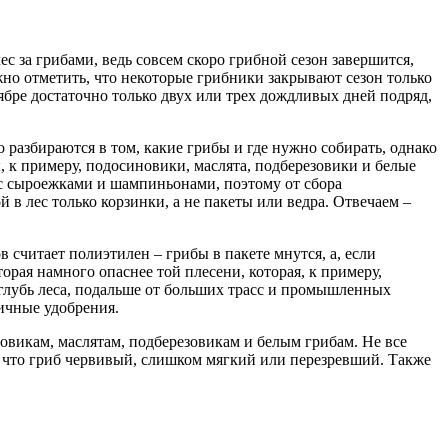
с за грибами, ведь совсем скоро грибной сезон завершится,
ужно отметить, что некоторые грибники закрывают сезон только
ябре достаточно только двух или трех дождливых дней подряд,
разбираются в том, какие грибы и где нужно собирать, однако
ы, к примеру, подосиновики, маслята, подберезовики и белые
 с сыроежками и шампиньонами, поэтому от сбора
й в лес только корзинки, а не пакеты или ведра. Отвечаем –
 считает полиэтилен – грибы в пакете мнутся, а, если
торая намного опаснее той плесени, которая, к примеру,
вглубь леса, подальше от больших трасс и промышленных
личные удобрения.
овикам, маслятам, подберезовикам и белым грибам. Не все
, что гриб червивый, слишком мягкий или перезревший. Также