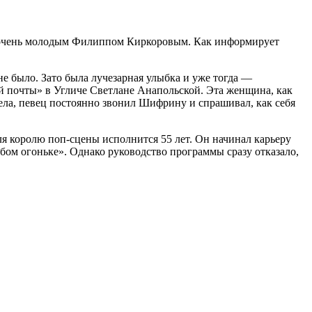
с очень молодым Филиппом Киркоровым. Как информирует
е было. Зато была лучезарная улыбка и уже тогда —
й почты» в Угличе Светлане
Анапольской. Эта женщина, как
лела, певец постоянно звонил Шифрину и спрашивал, как себя
ля королю поп-сцены исполнится 55 лет. Он начинал карьеру
бом огоньке». Однако руководство программы сразу отказало,