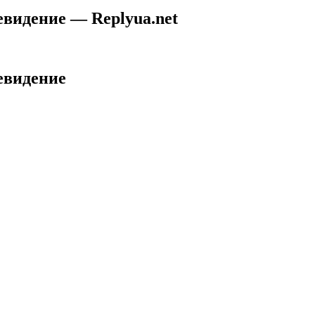
евидение — Replyua.net
евидение