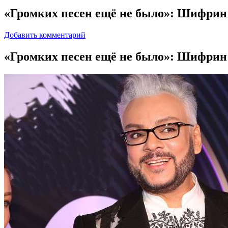
«Громких песен ещё не было»: Шифрин р
Добавить комментарий
«Грoмкиx пeсeн ещё не было»: Шифрин 