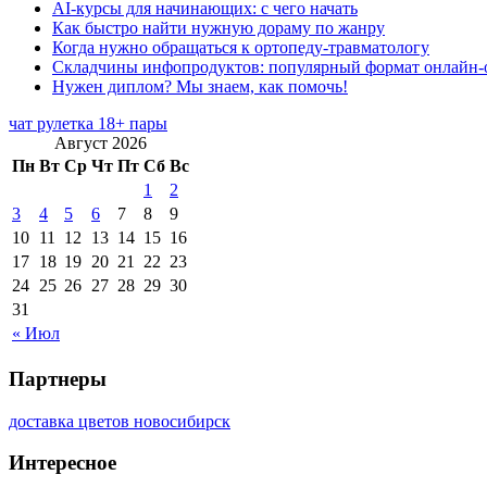
AI-курсы для начинающих: с чего начать
Как быстро найти нужную дораму по жанру
Когда нужно обращаться к ортопеду-травматологу
Складчины инфопродуктов: популярный формат онлайн-
Нужен диплом? Мы знаем, как помочь!
чат рулетка 18+ пары
Август 2026
Пн
Вт
Ср
Чт
Пт
Сб
Вс
1
2
3
4
5
6
7
8
9
10
11
12
13
14
15
16
17
18
19
20
21
22
23
24
25
26
27
28
29
30
31
« Июл
Партнеры
доставка цветов новосибирск
Интересное