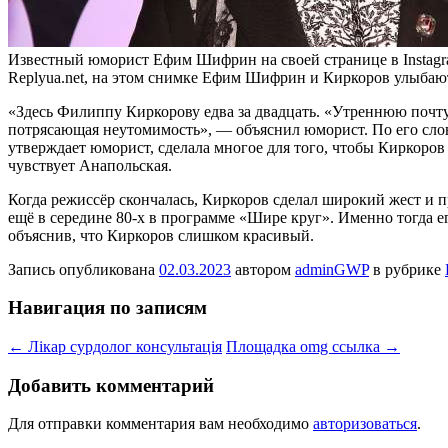
Известный юморист Ефим Шифрин на своей странице в Instagr
Replyua.net, на этом снимке Ефим Шифрин и Киркоров улыбают
«Здесь Филиппу Киркорову едва за двадцать. «Утреннюю почту»
потрясающая неутомимость», — объяснил юморист. По его сло
утверждает юморист, сделала многое для того, чтобы Киркоров 
чувствует Анапольская.
Когда режиссёр скончалась, Киркоров сделал широкий жест и 
ещё в середине 80-х в программе «Шире круг». Именно тогда е
объяснив, что Киркоров слишком красивый.
Запись опубликована
02.03.2023
автором
adminGWP
в рубрике
Навигация по записям
←
Лікар сурдолог консультація
Площадка omg ссылка
→
Добавить комментарий
Для отправки комментария вам необходимо
авторизоваться
.