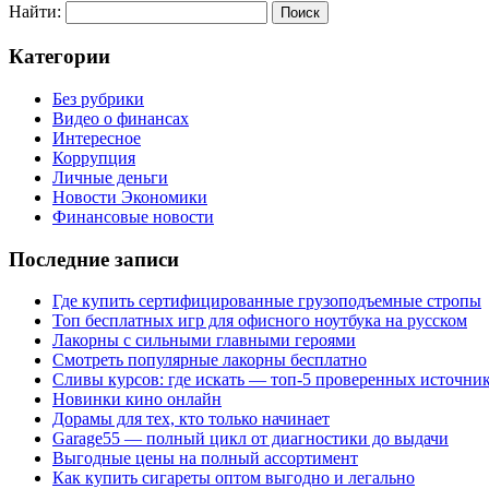
Найти:
Категории
Без рубрики
Видео о финансах
Интересное
Коррупция
Личные деньги
Новости Экономики
Финансовые новости
Последние записи
Где купить сертифицированные грузоподъемные стропы
Топ бесплатных игр для офисного ноутбука на русском
Лакорны с сильными главными героями
Смотреть популярные лакорны бесплатно
Сливы курсов: где искать — топ-5 проверенных источни
Новинки кино онлайн
Дорамы для тех, кто только начинает
Garage55 — полный цикл от диагностики до выдачи
Выгодные цены на полный ассортимент
Как купить сигареты оптом выгодно и легально