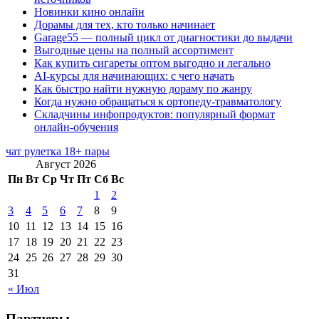
Новинки кино онлайн
Дорамы для тех, кто только начинает
Garage55 — полный цикл от диагностики до выдачи
Выгодные цены на полный ассортимент
Как купить сигареты оптом выгодно и легально
AI-курсы для начинающих: с чего начать
Как быстро найти нужную дораму по жанру
Когда нужно обращаться к ортопеду-травматологу
Складчины инфопродуктов: популярный формат
онлайн-обучения
чат рулетка 18+ пары
Август 2026
Пн
Вт
Ср
Чт
Пт
Сб
Вс
1
2
3
4
5
6
7
8
9
10
11
12
13
14
15
16
17
18
19
20
21
22
23
24
25
26
27
28
29
30
31
« Июл
Партнеры