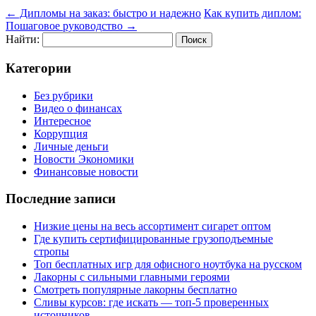
←
Дипломы на заказ: быстро и надежно
Как купить диплом:
Пошаговое руководство
→
Найти:
Категории
Без рубрики
Видео о финансах
Интересное
Коррупция
Личные деньги
Новости Экономики
Финансовые новости
Последние записи
Низкие цены на весь ассортимент сигарет оптом
Где купить сертифицированные грузоподъемные
стропы
Топ бесплатных игр для офисного ноутбука на русском
Лакорны с сильными главными героями
Смотреть популярные лакорны бесплатно
Сливы курсов: где искать — топ-5 проверенных
источников