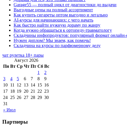
Garage55 — полный цикл от диагностики до выдачи
Выгодные цены на полный ассортимент
Как купить сигареты оптом выгодно и легально
AI-курсы для начинающих: с чего начать
Как быстро найти нужную дораму по жанру
Когда нужно обращаться к ортопеду-травматологу
Складчины инфопродуктов: популярный формат онлайн-
Нужен диплом? Мы знаем, как помочь!
Складчина на курсы по парфюмерному делу
чат рулетка 18+ пары
Август 2026
Пн
Вт
Ср
Чт
Пт
Сб
Вс
1
2
3
4
5
6
7
8
9
10
11
12
13
14
15
16
17
18
19
20
21
22
23
24
25
26
27
28
29
30
31
« Июл
Партнеры