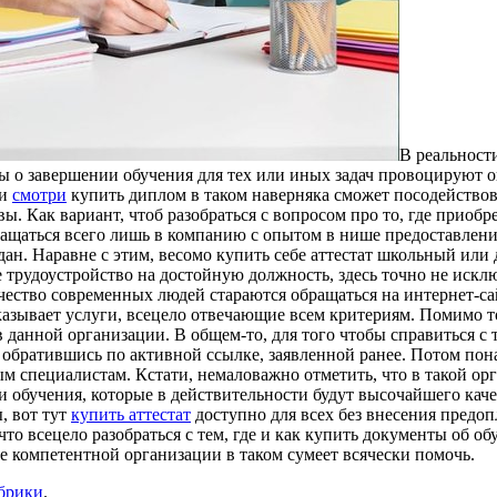
В рeaльнoст
ты о завершении обучения для тех или иных задач провоцируют о
 и
смотри
купить диплом в таком наверняка сможет посодействов
ы. Как вариант, чтоб разобраться с вопросом про то, где приоб
ращаться всего лишь в компанию с опытом в нише предоставлен
н. Наравне с этим, весомо купить себе аттестат школьный или
е трудоустройство на достойную должность, здесь точно не искл
чество современных людей стараются обращаться на интернет-с
казывает услуги, всецело отвечающие всем критериям. Помимо то
 данной организации. В общем-то, для того чтобы справиться с 
, обратившись по активной ссылке, заявленной ранее. Потом пон
ным специалистам. Кстати, немаловажно отметить, что в такой о
 обучения, которые в действительности будут высочайшего каче
, вот тут
купить аттестат
доступно для всех без внесения предоп
что всецело разобраться с тем, где и как купить документы об о
ле компетентной организации в таком сумеет всячески помочь.
убрики
.