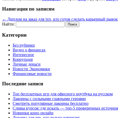
Навигация по записям
←
Диплом на заказ для тех, кто готов сделать карьерный рывок
Найти:
Категории
Без рубрики
Видео о финансах
Интересное
Коррупция
Личные деньги
Новости Экономики
Финансовые новости
Последние записи
Топ бесплатных игр для офисного ноутбука на русском
Лакорны с сильными главными героями
Смотреть популярные лакорны бесплатно
Сливы курсов: где искать — топ-5 проверенных источни
Новинки кино онлайн
Дорамы для тех, кто только начинает