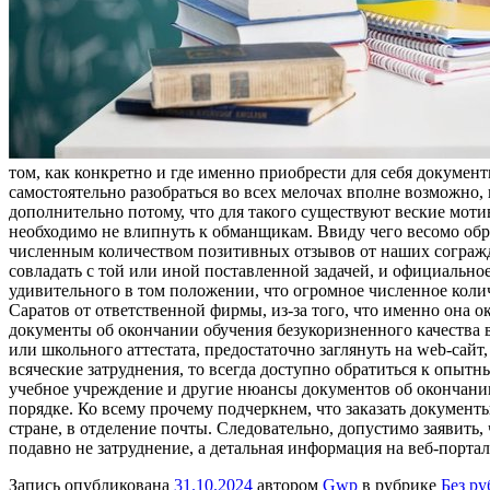
том, как конкретно и где именно приобрести для себя докумен
самостоятельно разобраться во всех мелочах вполне возможно,
дополнительно потому, что для такого существуют веские мотив
необходимо не влипнуть к обманщикам. Ввиду чего весомо об
численным количеством позитивных отзывов от наших согражда
совладать с той или иной поставленной задачей, и официально
удивительного в том положении, что огромное численное коли
Саратов от ответственной фирмы, из-за того, что именно она о
документы об окончании обучения безукоризненного качества в
или школьного аттестата, предостаточно заглянуть на web-сайт
всяческие затруднения, то всегда доступно обратиться к опыт
учебное учреждение и другие нюансы документов об окончании
порядке. Ко всему прочему подчеркнем, что заказать документы
стране, в отделение почты. Следовательно, допустимо заявить, 
подавно не затруднение, а детальная информация на веб-порта
Запись опубликована
31.10.2024
автором
Gwp
в рубрике
Без р