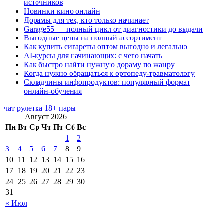
источников
Новинки кино онлайн
Дорамы для тех, кто только начинает
Garage55 — полный цикл от диагностики до выдачи
Выгодные цены на полный ассортимент
Как купить сигареты оптом выгодно и легально
AI-курсы для начинающих: с чего начать
Как быстро найти нужную дораму по жанру
Когда нужно обращаться к ортопеду-травматологу
Складчины инфопродуктов: популярный формат
онлайн-обучения
чат рулетка 18+ пары
Август 2026
Пн
Вт
Ср
Чт
Пт
Сб
Вс
1
2
3
4
5
6
7
8
9
10
11
12
13
14
15
16
17
18
19
20
21
22
23
24
25
26
27
28
29
30
31
« Июл