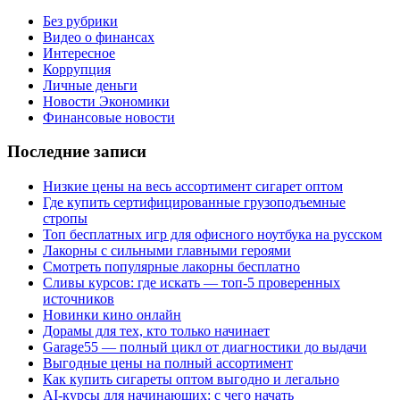
Без рубрики
Видео о финансах
Интересное
Коррупция
Личные деньги
Новости Экономики
Финансовые новости
Последние записи
Низкие цены на весь ассортимент сигарет оптом
Где купить сертифицированные грузоподъемные
стропы
Топ бесплатных игр для офисного ноутбука на русском
Лакорны с сильными главными героями
Смотреть популярные лакорны бесплатно
Сливы курсов: где искать — топ-5 проверенных
источников
Новинки кино онлайн
Дорамы для тех, кто только начинает
Garage55 — полный цикл от диагностики до выдачи
Выгодные цены на полный ассортимент
Как купить сигареты оптом выгодно и легально
AI-курсы для начинающих: с чего начать