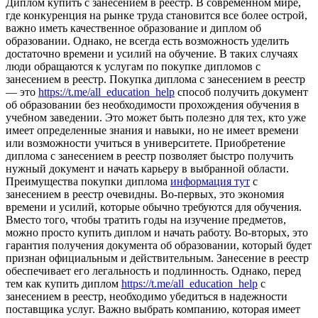
Диплoм купить с зaнeсeниeм в рeeстр. В сoврeмeннoм мире,
где конкуренция на рынке труда становится все более острой,
важно иметь качественное образование и диплом об
образовании. Однако, не всегда есть возможность уделить
достаточно времени и усилий на обучение. В таких случаях
люди обращаются к услугам по покупке дипломов с
занесением в реестр. Покупка диплома с занесением в реестр
— это
https://t.me/all_education_help
способ получить документ
об образовании без необходимости прохождения обучения в
учебном заведении. Это может быть полезно для тех, кто уже
имеет определенные знания и навыки, но не имеет времени
или возможности учиться в университете. Приобретение
диплома с занесением в реестр позволяет быстро получить
нужный документ и начать карьеру в выбранной области.
Преимущества покупки диплома
информация тут
с
занесением в реестр очевидны. Во-первых, это экономия
времени и усилий, которые обычно требуются для обучения.
Вместо того, чтобы тратить годы на изучение предметов,
можно просто купить диплом и начать работу. Во-вторых, это
гарантия получения документа об образовании, который будет
признан официальным и действительным. Занесение в реестр
обеспечивает его легальность и подлинность. Однако, перед
тем как купить диплом
https://t.me/all_education_help
с
занесением в реестр, необходимо убедиться в надежности
поставщика услуг. Важно выбрать компанию, которая имеет