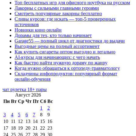
Топ бесплатных игр для офисного ноутбука на русском
Лакорны с сильными главными героями
Смотреть популярные лакорны бесплатно
Сливы курсов: где искать — топ-5 проверенных
источников
Новинки кино онлайн
Дорамы для тех, кто только начинает
Garage55 — полный цикл от диагностики до выдачи
Выгодные цены на полный ассортимент
Как купить сигареты оптом выгодно и легально
AI-курсы для начинающих: с чего начать
Как быстро найти нужную дораму по жанру
Когда нужно обращаться к ортопеду-травматологу
Складчины инфопродуктов: популярный формат
онлайн-обучения
чат рулетка 18+ пары
Август 2026
Пн
Вт
Ср
Чт
Пт
Сб
Вс
1
2
3
4
5
6
7
8
9
10
11
12
13
14
15
16
17
18
19
20
21
22
23
24
25
26
27
28
29
30