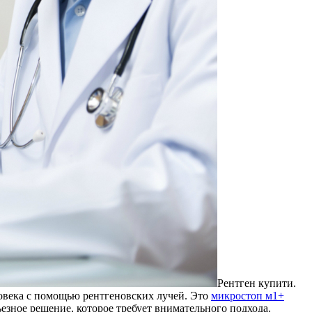
Рeнтгeн купити.
ловека с помощью рентгеновских лучей. Это
микростоп м1+
езное решение, которое требует внимательного подхода.