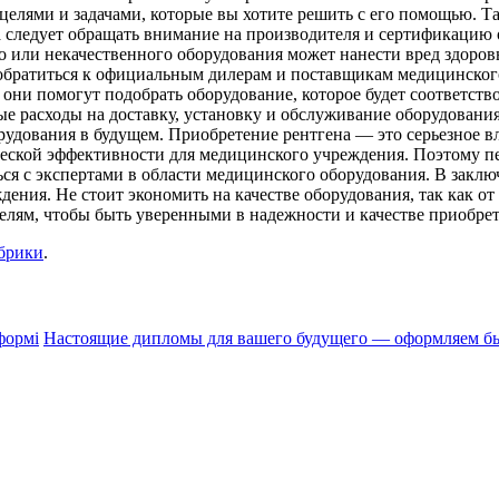
 целями и задачами, которые вы хотите решить с его помощью. 
а следует обращать внимание на производителя и сертификацию 
о или некачественного оборудования может нанести вред здоров
 обратиться к официальным дилерам и поставщикам медицинско
 они помогут подобрать оборудование, которое будет соответст
ные расходы на доставку, установку и обслуживание оборудовани
удования в будущем. Приобретение рентгена — это серьезное вл
ческой эффективности для медицинского учреждения. Поэтому п
ься с экспертами в области медицинского оборудования. В заклю
ения. Не стоит экономить на качестве оборудования, так как от
лям, чтобы быть уверенными в надежности и качестве приобрет
убрики
.
формі
Настоящие дипломы для вашего будущего — оформляем б