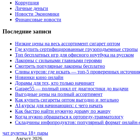
Коррупция
Личные деньги
Новости Экономики
Финансовые новости
Последние записи
Низкие цены на весь ассортимент сигарет оптом
Где купить сертифицированные грузоподъемные стропы
Топ бесплатных игр для офисного ноутбука на русском
Лакорны с сильными главными героями
Смотреть популярные лакорны бесплатно
Сливы курсов: где искать — топ-5 проверенных источни
Новинки кино онлайн
Дорамы для тех, кто только начинает
Garage55 — полный цикл от диагностики до выдачи
Выгодные цены на полный ассортимент
Как купить сигареты оптом выгодно и легально
AI-курсы для начинающих: с чего начать
Как быстро найти нужную дораму по жанру
Когда нужно обращаться к ортопеду-травматологу
Складчины инфопродуктов: популярный формат онлайн-
чат рулетка 18+ пары
Август 2026