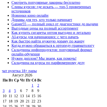
Смотреть популярные лакорны бесплатно
Сливы курсов: где искать — топ-5 проверенных
источников
Новинки кино онлайн
Дорамы для тех, кто только начинает
Garage55 — полный цикл от диагностики до выдачи
Выгодные цены на полный ассортимент
Как купить сигареты оптом выгодно и легально
AI-курсы для начинающих: с чего начать
Как быстро найти нужную дораму по жанру
Когда нужно обращаться к ортопеду-травматологу
Складчины инфопродуктов: популярный формат
онлайн-обучения
Нужен диплом? Мы знаем, как помочь!
Складчина на курсы по парфюмерному делу
чат рулетка 18+ пары
Август 2026
Пн
Вт
Ср
Чт
Пт
Сб
Вс
1
2
3
4
5
6
7
8
9
10
11
12
13
14
15
16
17
18
19
20
21
22
23
24
25
26
27
28
29
30