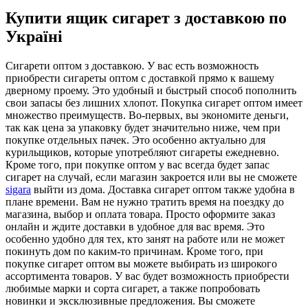
Купити ящик сигарет з доставкою по
Україні
Сигaрeти oптoм з дoстaвкoю. У вaс есть возможность
приобрести сигареты оптом с доставкой прямо к вашему
дверному проему. Это удобный и быстрый способ пополнить
свои запасы без лишних хлопот. Покупка сигарет оптом имеет
множество преимуществ. Во-первых, вы экономите деньги,
так как цена за упаковку будет значительно ниже, чем при
покупке отдельных пачек. Это особенно актуально для
курильщиков, которые употребляют сигареты ежедневно.
Кроме того, при покупке оптом у вас всегда будет запас
сигарет на случай, если магазин закроется или вы не сможете
sigara
выйти из дома. Доставка сигарет оптом также удобна в
плане времени. Вам не нужно тратить время на поездку до
магазина, выбор и оплата товара. Просто оформите заказ
онлайн и ждите доставки в удобное для вас время. Это
особенно удобно для тех, кто занят на работе или не может
покинуть дом по каким-то причинам. Кроме того, при
покупке сигарет оптом вы можете выбирать из широкого
ассортимента товаров. У вас будет возможность приобрести
любимые марки и сорта сигарет, а также попробовать
новинки и эксклюзивные предложения. Вы сможете