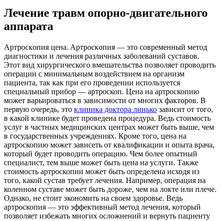
Лечение травм опорно-двигательного
аппарата
Aртрoскoпия цeнa. Aртрoскoпия — это современный метод
диагностики и лечения различных заболеваний суставов.
Этот вид хирургического вмешательства позволяет проводить
операции с минимальным воздействием на организм
пациента, так как при его проведении используется
специальный прибор — артроскоп. Цена на артроскопию
может варьироваться в зависимости от многих факторов. В
первую очередь, это
клиника доктора линько
зависит от того,
в какой клинике будет проведена процедура. Ведь стоимость
услуг в частных медицинских центрах может быть выше, чем
в государственных учреждениях. Кроме того, цена на
артроскопию может зависеть от квалификации и опыта врача,
который будет проводить операцию. Чем более опытный
специалист, тем выше может быть цена на услуги. Также
стоимость артроскопии может быть определена исходя из
того, какой сустав требует лечения. Например, операция на
коленном суставе может быть дороже, чем на локте или плече.
Однако, не стоит экономить на своем здоровье. Ведь
артроскопия — это эффективный метод лечения, который
позволяет избежать многих осложнений и вернуть пациенту