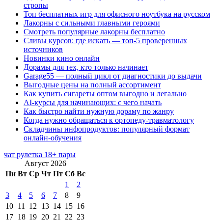
стропы
Топ бесплатных игр для офисного ноутбука на русском
Лакорны с сильными главными героями
Смотреть популярные лакорны бесплатно
Сливы курсов: где искать — топ-5 проверенных
источников
Новинки кино онлайн
Дорамы для тех, кто только начинает
Garage55 — полный цикл от диагностики до выдачи
Выгодные цены на полный ассортимент
Как купить сигареты оптом выгодно и легально
AI-курсы для начинающих: с чего начать
Как быстро найти нужную дораму по жанру
Когда нужно обращаться к ортопеду-травматологу
Складчины инфопродуктов: популярный формат
онлайн-обучения
чат рулетка 18+ пары
Август 2026
Пн
Вт
Ср
Чт
Пт
Сб
Вс
1
2
3
4
5
6
7
8
9
10
11
12
13
14
15
16
17
18
19
20
21
22
23