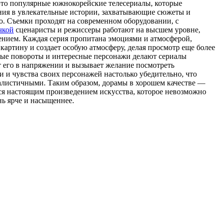
то популярные южнокорейские телесериалы, которые
ения в увлекательные истории, захватывающие сюжеты и
. Съемки проходят на современном оборудовании, с
чкой
сценаристы и режиссеры работают на высшем уровне,
нием. Каждая серия пропитана эмоциями и атмосферой,
артину и создает особую атмосферу, делая просмотр еще более
ные повороты и интересные персонажи делают сериалы
т его в напряжении и вызывает желание посмотреть
 и чувства своих персонажей настолько убедительно, что
еалистичными. Таким образом, дорамы в хорошем качестве —
ится настоящим произведением искусства, которое невозможно
нь ярче и насыщеннее.