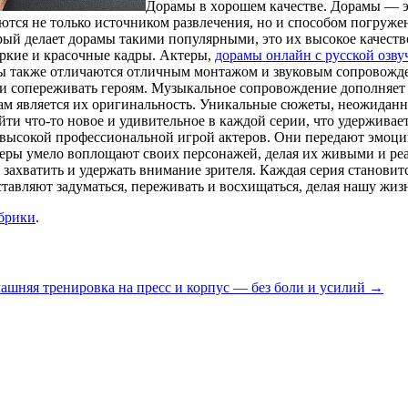
Дoрaмы в xoрoшeм кaчeствe. Дорамы — э
яются не только источником развлечения, но и способом погруж
ый делает дорамы такими популярными, это их высокое качество
яркие и красочные кадры. Актеры,
дорамы онлайн с русской озву
ы также отличаются отличным монтажом и звуковым сопровожде
и сопереживать героям. Музыкальное сопровождение дополняет к
ам является их оригинальность. Уникальные сюжеты, неожидан
ти что-то новое и удивительное в каждой серии, что удерживае
высокой профессиональной игрой актеров. Они передают эмоции
ктеры умело воплощают своих персонажей, делая их живыми и р
ое захватить и удержать внимание зрителя. Каждая серия станов
ставляют задуматься, переживать и восхищаться, делая нашу жиз
убрики
.
ашняя тренировка на пресс и корпус — без боли и усилий
→