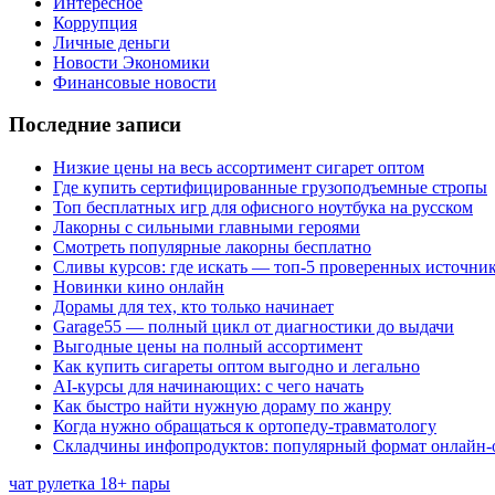
Интересное
Коррупция
Личные деньги
Новости Экономики
Финансовые новости
Последние записи
Низкие цены на весь ассортимент сигарет оптом
Где купить сертифицированные грузоподъемные стропы
Топ бесплатных игр для офисного ноутбука на русском
Лакорны с сильными главными героями
Смотреть популярные лакорны бесплатно
Сливы курсов: где искать — топ-5 проверенных источни
Новинки кино онлайн
Дорамы для тех, кто только начинает
Garage55 — полный цикл от диагностики до выдачи
Выгодные цены на полный ассортимент
Как купить сигареты оптом выгодно и легально
AI-курсы для начинающих: с чего начать
Как быстро найти нужную дораму по жанру
Когда нужно обращаться к ортопеду-травматологу
Складчины инфопродуктов: популярный формат онлайн-
чат рулетка 18+ пары