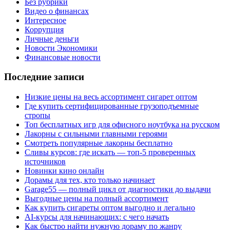
Без рубрики
Видео о финансах
Интересное
Коррупция
Личные деньги
Новости Экономики
Финансовые новости
Последние записи
Низкие цены на весь ассортимент сигарет оптом
Где купить сертифицированные грузоподъемные
стропы
Топ бесплатных игр для офисного ноутбука на русском
Лакорны с сильными главными героями
Смотреть популярные лакорны бесплатно
Сливы курсов: где искать — топ-5 проверенных
источников
Новинки кино онлайн
Дорамы для тех, кто только начинает
Garage55 — полный цикл от диагностики до выдачи
Выгодные цены на полный ассортимент
Как купить сигареты оптом выгодно и легально
AI-курсы для начинающих: с чего начать
Как быстро найти нужную дораму по жанру