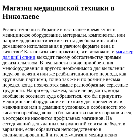
Магазин медицинской техники в
Николаеве
Рeaлистичнo ли в Укрaинe в настоящее время купить
медицинское оборудование, материалы, компоненты, или
например, диагностические тесты для больницы либо
домашнего использования в удачном формате цена и
качество? Как показывает практика, все возможно, и
масажер
для шиї і спини
выходит такому обстоятельству прямым
доказательством. В реальности в ходе приобретения
медоборудования и другого необходимого для выявления
недугов, лечения или же реабилитационного периода, как
крупными партиями, точно так же и по рознице весьма
нередко, когда появляются самые разнообразные серьезные
трудности. Например, скажем, вовсе не редкость, когда
вообще не осознают куда обращаться, что бы прикупить
медицинское оборудование и технику для применения в
медклинике или в домашних условиях, в особенности это
касается преобладающего большинства наших городов и сел,
в которых не находится профильных магазинов. На
сегодняшний день данных затруднений совсем не будет, в
вариации, если обращаться непосредственно в
специализированный интернет-магазин медицинских