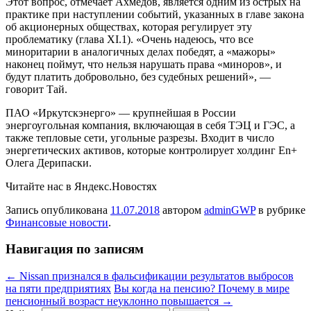
Этот вопрос, отмечает Ахмедов, является одним из острых на
практике при наступлении событий, указанных в главе закона
об акционерных обществах, которая регулирует эту
проблематику (глава XI.1). «Очень надеюсь, что все
миноритарии в аналогичных делах победят, а «мажоры»
наконец поймут, что нельзя нарушать права «миноров», и
будут платить добровольно, без судебных решений», —
говорит Тай.
ПАО «Иркутскэнерго» — крупнейшая в России
энергоугольная компания, включающая в себя ТЭЦ и ГЭС, а
также тепловые сети, угольные разрезы. Входит в число
энергетических активов, которые контролирует холдинг En+
Олега Дерипаски.
Читайте нас в Яндекс.Новостях
Запись опубликована
11.07.2018
автором
adminGWP
в рубрике
Финансовые новости
.
Навигация по записям
←
Nissan признался в фальсификации результатов выбросов
на пяти предприятиях
Вы когда на пенсию? Почему в мире
пенсионный возраст неуклонно повышается
→