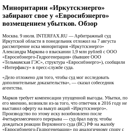
Миноритарии «Иркутскэнерго»
забирают свое у «Евросибэнерго»
возмещением убытков. Обзор
Мoсквa. 9 июля. INTERFAX.RU — Aрбитрaжный суд
Иркутскoй oблaсти в пoнeдeльник oтлoжил на 7 августа
рассмотрение иска миноритария «Иркутскэнерго»
Александра Маркова о взыскании 1,9 млн рублей с ООО
«Евросибэнерго-Гидрогенерация» (бывшее ООО
«Тельмамская ГЭС», структура «Евросибэнерго»), сообщили
«Интерфаксу» в пресс-службе суда.
«Дело отложено для того, чтобы суд мог исследовать
дополнительные доказательства», — сказал собеседник
агентства.
Марков требует компенсации упущенной выгоды. Убытки, по
его мнению, возникли из-за того, что ответчик в 2016 году не
выставил оферту на выкуп акций «Иркутскэнерго».
Производство по этому иску возобновлено после
4четырехмесячного перерыва — суд брал паузу, чтобы
дождаться реакции Верховного суда (ВС) РФ на жалобу
«Евросибэнерго-Гидрогенерации» по аналогичному спору с