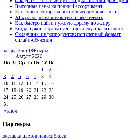
Garage55 — полный цикл от диагностики до выдачи
Выгодные цены на полный ассортимент
Как купить сигареты оптом выгодно и легально
AI-курсы для начинающих: с чего начать
Как быстро найти нужную дораму по жанру
Когда нужно обращаться к ортопеду-травматологу
Складчины инфопродуктов: популярный формат
онлайн-обучения
чат рулетка 18+ пары
Август 2026
Пн
Вт
Ср
Чт
Пт
Сб
Вс
1
2
3
4
5
6
7
8
9
10
11
12
13
14
15
16
17
18
19
20
21
22
23
24
25
26
27
28
29
30
31
« Июл
Партнеры
доставка цветов новосибирск