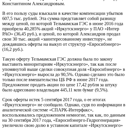
Константином Александровым.
В его пользу суды взыскали в качестве компенсации убытков
607,5 тыс. рублей. Эта сумма представляет собой разницу
между ценой, по которой Тельмамская ГЭС в июне 2016 года
приобрела 40,285% акций «Иркутскэнерго» у ПАО «Интер
РАО» (36,45 руб.), и ценой, по которой Александров продал
свои 30 тыс. акций «заинтересованному инвестору», не
дождавшись оферты на выкуп от структур «Евросибэнерго»
(16,2 руб.).
Такую оферту Тельмамская ГЭС должна была по закону
выставить миноритариям «Иркутскэнерго», так как после
упомянутой выше сделки совокупная доля «Евросибэнерго» в
«Иркутскэнерго» выросла до 90,5%. Однако сделано это было
только после вмешательства ЦБ РФ в июне 2017 года.
Предложение продать акции по цене 17,42 рубля за штуку
было адресовано владельцам 445,11 млн бумаг (9,5%).
Срок оферты истек 5 сентября 2017 года, о ее итогах
«Иркутскэнерго» не сообщало. Однако, судя по информации в
аналитической системе «СПАРК-Интерфакс»,
воспользовались предложением немногие, так как, по данным
на 30 сентября 2017 года, «Евросибэнерго-Гидрогенерация»
увеличило свою долю в уставном капитале «Иркутскэнерго»