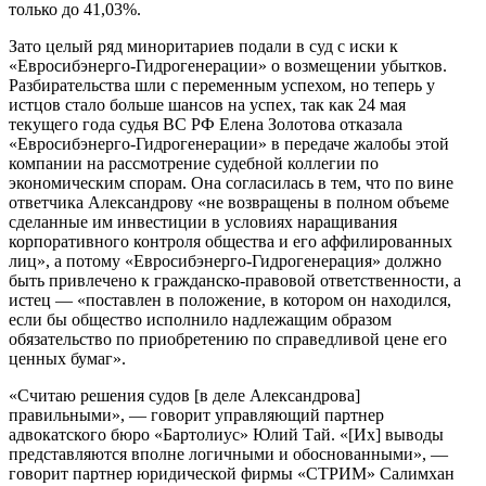
только до 41,03%.
Зато целый ряд миноритариев подали в суд с иски к
«Евросибэнерго-Гидрогенерации» о возмещении убытков.
Разбирательства шли с переменным успехом, но теперь у
истцов стало больше шансов на успех, так как 24 мая
текущего года судья ВС РФ Елена Золотова отказала
«Евросибэнерго-Гидрогенерации» в передаче жалобы этой
компании на рассмотрение судебной коллегии по
экономическим спорам. Она согласилась в тем, что по вине
ответчика Александрову «не возвращены в полном объеме
сделанные им инвестиции в условиях наращивания
корпоративного контроля общества и его аффилированных
лиц», а потому «Евросибэнерго-Гидрогенерация» должно
быть привлечено к гражданско-правовой ответственности, а
истец — «поставлен в положение, в котором он находился,
если бы общество исполнило надлежащим образом
обязательство по приобретению по справедливой цене его
ценных бумаг».
«Считаю решения судов [в деле Александрова]
правильными», — говорит управляющий партнер
адвокатского бюро «Бартолиус» Юлий Тай. «[Их] выводы
представляются вполне логичными и обоснованными», —
говорит партнер юридической фирмы «СТРИМ» Салимхан