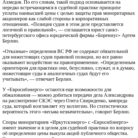
Ахмедов. По его словам, такой подход основывается на
нередко встречающемся в судебной практике принципе
уплаты наивысшей цены с целью защиты прав миноритарных
акционеров как слабой стороны в корпоративных
отношениях. «Позиция судов в этом деле представляется
логичной и правильной», — соглашается юрист санкт-
петербургского офиса юридической фирмы «Борениус» Артем
Берлин.
«Отказные» определения ВС РФ не содержат обязательной
для нижестоящих судов правовой позиции, но все равно
оказывают воздействие на правоприменение. «Определенным
ориентиром для практики они, безусловно, служат, и я думаю,
нижестоящие суды в аналогичных судах будут его
учитывать», — отмечает Берлин.
У «Евросибэнерго» остаются еще возможности для
обжалования — можно добиться передачи дела Александрова
на рассмотрение СКЭС через Олега Свириденко, зампреда
суда, который возглавляет эту коллегию. Но статистически
вероятность этого «весьма незначительна», говорит Берлин.
Споры миноритариев «Иркутскэнерго» с «Евросибэнерго»
имеют значение и в целом для судебной практики по вопросу
об определении цены выкупа акций публичного общества.