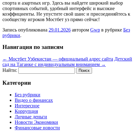
спорта и азартных игр. Здесь вы найдете широкий выбор
спортивных событий, удобный интерфейс и высокие
коэффициенты. Не упустите свой шанс и присоединяйтесь к
сообществу игроков Мостбет уз прямо сейчас!
Запись опубликована
29.01.2026
автором
Gwp
в рубрике
Без
рубрики
.
Навигация по записям
←
Мостбет Узбекистан — официальный адрес сайта
Детский
сад на Таганке с индивидуальным вниманием
→
Найти:
Категории
Без рубрики
Видео о финансах
Интересное
Коррупция
Личные деньги
Новости Экономики
Финансовые новости