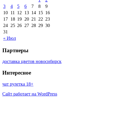
3
4
5
6
7
8
9
10
11
12
13
14
15
16
17
18
19
20
21
22
23
24
25
26
27
28
29
30
31
« Июл
Партнеры
доставка цветов новосибирск
Интересное
чат рулетка 18+
Сайт работает на WordPress