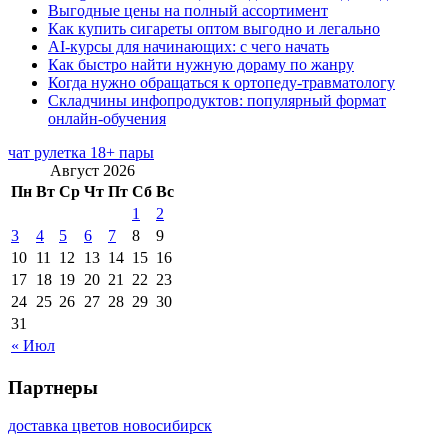
Выгодные цены на полный ассортимент
Как купить сигареты оптом выгодно и легально
AI-курсы для начинающих: с чего начать
Как быстро найти нужную дораму по жанру
Когда нужно обращаться к ортопеду-травматологу
Складчины инфопродуктов: популярный формат
онлайн-обучения
чат рулетка 18+ пары
Август 2026
Пн
Вт
Ср
Чт
Пт
Сб
Вс
1
2
3
4
5
6
7
8
9
10
11
12
13
14
15
16
17
18
19
20
21
22
23
24
25
26
27
28
29
30
31
« Июл
Партнеры
доставка цветов новосибирск