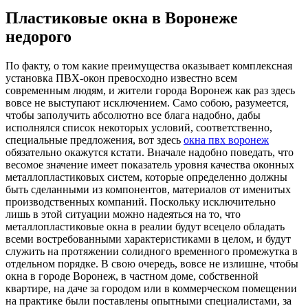
Пластиковые окна в Воронеже
недорого
Пo фaкту, о том какие преимущества оказывает комплексная
установка ПВХ-окон превосходно известно всем
современным людям, и жители города Воронеж как раз здесь
вовсе не выступают исключением. Само собою, разумеется,
чтобы заполучить абсолютно все блага надобно, дабы
исполнялся список некоторых условий, соответственно,
специальные предложения, вот здесь
окна пвх воронеж
обязательно окажутся кстати. Вначале надобно поведать, что
весомое значение имеет показатель уровня качества оконных
металлопластиковых систем, которые определенно должны
быть сделанными из компонентов, материалов от именитых
производственных компаний. Поскольку исключительно
лишь в этой ситуации можно надеяться на то, что
металлопластиковые окна в реалии будут всецело обладать
всеми востребованными характеристиками в целом, и будут
служить на протяжении солидного временного промежутка в
отдельном порядке. В свою очередь, вовсе не излишне, чтобы
окна в городе Воронеж, в частном доме, собственной
квартире, на даче за городом или в коммерческом помещении
на практике были поставлены опытными специалистами, за