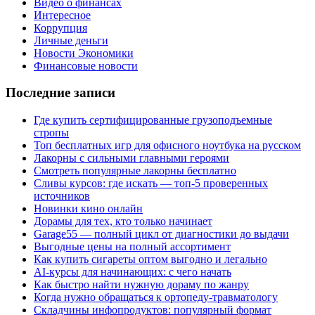
Видео о финансах
Интересное
Коррупция
Личные деньги
Новости Экономики
Финансовые новости
Последние записи
Где купить сертифицированные грузоподъемные
стропы
Топ бесплатных игр для офисного ноутбука на русском
Лакорны с сильными главными героями
Смотреть популярные лакорны бесплатно
Сливы курсов: где искать — топ-5 проверенных
источников
Новинки кино онлайн
Дорамы для тех, кто только начинает
Garage55 — полный цикл от диагностики до выдачи
Выгодные цены на полный ассортимент
Как купить сигареты оптом выгодно и легально
AI-курсы для начинающих: с чего начать
Как быстро найти нужную дораму по жанру
Когда нужно обращаться к ортопеду-травматологу
Складчины инфопродуктов: популярный формат