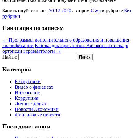
обстоятельствах в жизни получается востребованным.
Запись опубликована
30.12.2020
автором
Gwp
в рубрике
Без
рубрики
.
Навигация по записям
←
Программы дополнительного образования и повышения
квалификации
Клініка доктора Лінько. Висококласні лікарі
ортопеди і травматологи
→
Найти:
Категории
Без рубрики
Видео о финансах
Интересное
Коррупция
Личные деньги
Новости Экономики
Финансовые новости
Последние записи