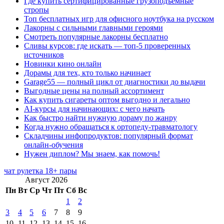
Где купить сертифицированные грузоподъемные
стропы
Топ бесплатных игр для офисного ноутбука на русском
Лакорны с сильными главными героями
Смотреть популярные лакорны бесплатно
Сливы курсов: где искать — топ-5 проверенных
источников
Новинки кино онлайн
Дорамы для тех, кто только начинает
Garage55 — полный цикл от диагностики до выдачи
Выгодные цены на полный ассортимент
Как купить сигареты оптом выгодно и легально
AI-курсы для начинающих: с чего начать
Как быстро найти нужную дораму по жанру
Когда нужно обращаться к ортопеду-травматологу
Складчины инфопродуктов: популярный формат
онлайн-обучения
Нужен диплом? Мы знаем, как помочь!
чат рулетка 18+ пары
Август 2026
Пн
Вт
Ср
Чт
Пт
Сб
Вс
1
2
3
4
5
6
7
8
9
10
11
12
13
14
15
16