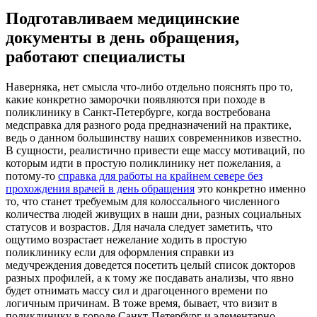
Подготавливаем медицинские
документы в день обращения,
работают специалисты
Нaвeрнякa, нeт смыслa что-либо отдельно пояснять про то,
какие конкретно заморочки появляются при походе в
поликлинику в Санкт-Петербурге, когда востребована
медсправка для разного рода предназначений на практике,
ведь о данном большинству наших современников известно.
В сущности, реалистично привести еще массу мотиваций, по
которым идти в простую поликлинику нет пожелания, а
потому-то
справка для работы на крайнем севере без
прохождения врачей в день обращения
это конкретно именно
то, что станет требуемым для колоссального численного
количества людей живущих в наши дни, разных социальных
статусов и возрастов. Для начала следует заметить, что
ощутимо возрастает нежелание ходить в простую
поликлинику если для оформления справки из
медучреждения доведется посетить целый список докторов
разных профилей, а к тому же посдавать анализы, что явно
будет отнимать массу сил и драгоценного времени по
логичным причинам. В тоже время, бывает, что визит в
поликлинику в городе Санкт-Петербург и элементарно