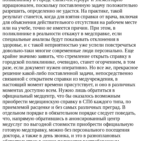
иррационален, поскольку поставленную задачу положительно
разрешить, определенно не удастся. На практике, такой
результат станется, когда для взятия справки от врача, включая
для объяснения действительного отсутствия на рабочем месте
или на учебе, точно не имеется причин. При этом, в
поликлинике в реальности откажут в медсправке, если
специальные анализы будут показывать отклонения в
здоровье, и с такой неприятностью уже успели повстречаться
довольно-таки многие современные люди персонально. Еще
крайне значимо заявить, что стремление открыть справку в
городской поликлинике, очевидно, станет огорчением, в том
разе, если документ нужен оперативно. Но все же, прекрасное
решение какой-либо поставленной задачи, непосредственно
связанной с открытием справки из медучреждения, в
настоящий момент времени присутствует, и оно в различных
моментах доступно всем. Нужно лишь обратиться в
официальный медцентр, что бы оказалось возможным
приобрести медицинскую справку в СПб каждого типа, по
приемлемой расценке и без самых различных преград. В
отдельном порядке в обязательном порядке следует поведать,
что, напрямую обратившись в анонсированный центр
медуслуг по выгодной стоимости приобрести официальную
готовую медсправку, можно без персонального посещения
доктора, а также в день звонка, и это в разноплановых