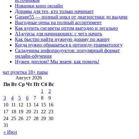
источников
Новинки кино онлайн
Дорамы для тех, кто только начинает
Garage55 — полный цикл от диагностики до выдачи
Выгодные цены на полный ассортимент
Как купить сигареты оптом выгодно и легально
AI-курсы для начинающих: с чего начать
Как быстро найти нужную дораму по жанру
Когда нужно обращаться к ортопеду-травматологу
Складчины инфопродуктов: популярный формат
онлайн-обучения
Нужен диплом? Мы знаем, как помочь!
чат рулетка 18+ пары
Август 2026
Пн
Вт
Ср
Чт
Пт
Сб
Вс
1
2
3
4
5
6
7
8
9
10
11
12
13
14
15
16
17
18
19
20
21
22
23
24
25
26
27
28
29
30
31
« Июл