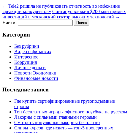
←
Tele2 решила не публиковать отчетность во избежание
«реакции конкурентов»
Сингапур вложил $200 млн прямых
инвестиций в московский сектор высоких технологий
→
Найти:
Категории
Без рубрики
Видео о финансах
Интересное
Коррупция
Личные деньги
Новости Экономики
Финансовые новости
Последние записи
Где купить сертифицированные грузоподъемные
стропы
Топ бесплатных игр для офисного ноутбука на русском
Лакорны с сильными главными героями
Смотреть популярные лакорны бесплатно
Сливы курсов: где искать — топ-5 проверенных